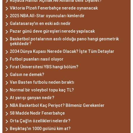
Rüyada Hamur Açmak Ne Anlama Gelir Diyanet?
Viktoria Plzeň Fenerbahçe nerede oynanacak
2025 NBA All-Star oyuncuları kimlerdir
Galatasaray'ın en eski adı nedir
Pazar günü deve güreşleri nerede yapılacak
Basketbol potalarının asılı olduğu pano hangi geometrik
şekildedir?
2034 Dünya Kupası Nerede Olacak? İşte Tüm Detaylar
Futbol puanları nasıl oluyor
Fırat Üniversitesi YBS hangi bölüm?
Galsın ne demek?
Van Basten futbolu neden bıraktı
Normal bir voleybol topu kaç TL?
At yarışı ganyan nedir?
NBA Basketbol Kaç Periyot? Bilmeniz Gerekenler
58 Madde Nedir Fenerbahçe
Orta Çağ'ın özellikleri nelerdir?
Beşiktaş'ın 1000 golünü kim at?