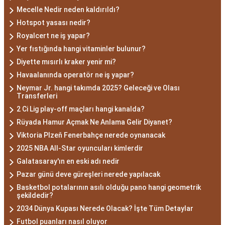
Mecelle Nedir neden kaldırıldı?
Hotspot yasası nedir?
Royalcert ne iş yapar?
Yer fıstığında hangi vitaminler bulunur?
Diyette mısırlı kraker yenir mi?
Havaalanında operatör ne iş yapar?
Neymar Jr. hangi takımda 2025? Geleceği ve Olası
Transferleri
2 Ci Lig play-off maçları hangi kanalda?
Rüyada Hamur Açmak Ne Anlama Gelir Diyanet?
Viktoria Plzeň Fenerbahçe nerede oynanacak
2025 NBA All-Star oyuncuları kimlerdir
Galatasaray'ın en eski adı nedir
Pazar günü deve güreşleri nerede yapılacak
Basketbol potalarının asılı olduğu pano hangi geometrik
şekildedir?
2034 Dünya Kupası Nerede Olacak? İşte Tüm Detaylar
Futbol puanları nasıl oluyor