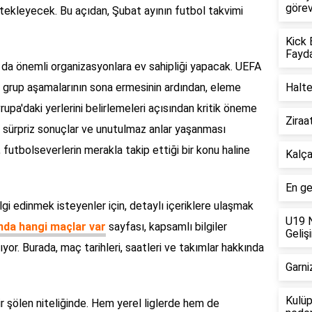
görev
estekleyecek. Bu açıdan, Şubat ayının futbol takvimi
Kick 
Fayda
a da önemli organizasyonlara ev sahipliği yapacak. UEFA
in grup aşamalarının sona ermesinin ardından, eleme
Halte
Avrupa'daki yerlerini belirlemeleri açısından kritik öneme
Ziraa
da sürpriz sonuçlar ve unutulmaz anlar yaşanması
 futbolseverlerin merakla takip ettiği bir konu haline
Kalça
En ge
gi edinmek isteyenler için, detaylı içeriklere ulaşmak
U19 N
nda hangi maçlar var
sayfası, kapsamlı bilgiler
Geliş
ıyor. Burada, maç tarihleri, saatleri ve takımlar hakkında
Garni
Kulüp
ir şölen niteliğinde. Hem yerel liglerde hem de