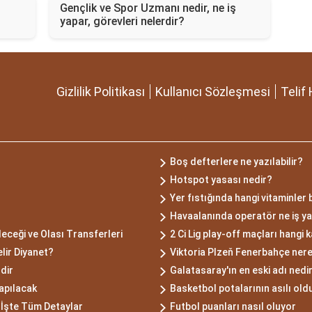
Gençlik ve Spor Uzmanı nedir, ne iş
yapar, görevleri nelerdir?
Gizlilik Politikası
Kullanıcı Sözleşmesi
Telif 
Boş defterlere ne yazılabilir?
Hotspot yasası nedir?
Yer fıstığında hangi vitaminler
Havaalanında operatör ne iş y
eceği ve Olası Transferleri
2 Ci Lig play-off maçları hangi 
ir Diyanet?
Viktoria Plzeň Fenerbahçe ne
dir
Galatasaray'ın en eski adı nedi
apılacak
Basketbol potalarının asılı ol
İşte Tüm Detaylar
Futbol puanları nasıl oluyor