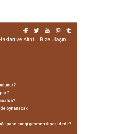
Hakları ve Alıntı
Bize Ulaşın
 bulunur?
apar?
kanalda?
rede oynanacak
r
duğu pano hangi geometrik şekildedir?