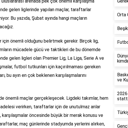
e uluslararası arenada pek çok önemli karşılaşma
Gerek
de gelen liglerinde yapılan maçlar, taraftarlar
Orta 
iyor. Bu yazıda, Şubat ayında hangi maçların
acağız.
Beşik
 için önemli olduğunu belirtmek gerekir. Birçok lig,
Futbo
akımların mücadele gücü ve taktikleri de bu dönemde
Dünya
önde gelen ligleri olan Premier Lig, La Liga, Serie A ve
kimdi
malar, futbol tutkunları için kaçırılmaması gereken
Baske
ları, bu ayın en çok beklenen karşılaşmalarını
ve Ku
2026 
 de önemli maçlar gerçekleşecek. Ligdeki takımlar, hem
stat
elesi verirken, taraftarlar için de unutulmaz anlar
Türki
, karşılaşmalar öncesinde büyük bir merak konusu ve
araftarlar, maç günlerinde stadyumda yerlerini alırken,
Gençl