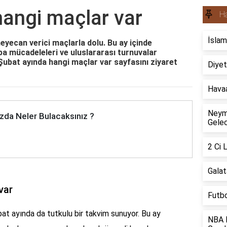
hangi maçlar var
H
İslam
heyecan verici maçlarla dolu. Bu ay içinde
pa mücadeleleri ve uluslararası turnuvalar
 Şubat ayında hangi maçlar var sayfasını ziyaret
Diyet
Havaa
Neyma
zda Neler Bulacaksınız ?
Gelec
2 Ci 
Galat
var
Futbo
bat ayında da tutkulu bir takvim sunuyor. Bu ay
NBA B