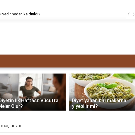
‹
 Nedir neden kaldırıldı?
Diyetin İlk Haftası: Vücutta
Diyet yapan biri makarna
Neler Olur?
yiyebilir mi?
 maçlar var