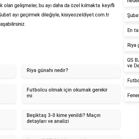
nede
 olan gelişmeler, bu ayı daha da özel kılmakta. keyifli
Şubat ayı geçirmek dileğiyle, kisiyeozeldiyet.com.tr
Şubat
şabilirsiniz.
En ta
Riya 
GS BJ
ve De
Riya günahı nedir?
Futbo
Futbolcu olmak için okumak gerekir
Fener
mi
Beşiktaş 3-0 kime yenildi? Maçın
detayları ve analizi