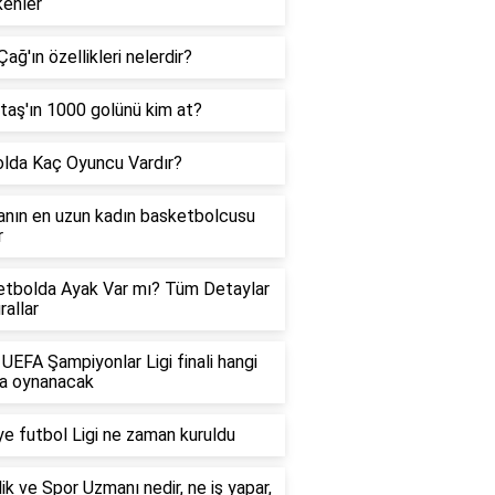
enler
Çağ'ın özellikleri nelerdir?
taş'ın 1000 golünü kim at?
lda Kaç Oyuncu Vardır?
nın en uzun kadın basketbolcusu
r
tbolda Ayak Var mı? Tüm Detaylar
rallar
UEFA Şampiyonlar Ligi finali hangi
ta oynanacak
ye futbol Ligi ne zaman kuruldu
ik ve Spor Uzmanı nedir, ne iş yapar,