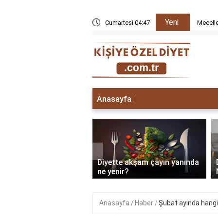
Yeni
n kaldırıldı?
Cumartesi 04:47
Mecelle
Anasayfa
‹
e tuvalete çıkmak için
Diyette akşam çayın yanında
pmalı?
ne yenir?
Anasayfa
Haber
Şubat ayında hangi