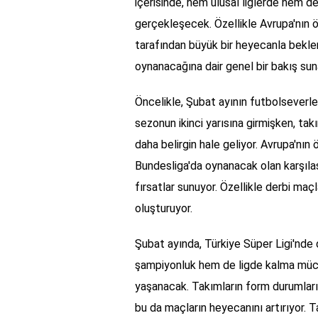
içerisinde, hem ulusal liglerde hem d
gerçekleşecek. Özellikle Avrupa'nın ön
tarafından büyük bir heyecanla beklen
oynanacağına dair genel bir bakış sun
Öncelikle, Şubat ayının futbolseverler
sezonun ikinci yarısına girmişken, t
daha belirgin hale geliyor. Avrupa'nın 
Bundesliga'da oynanacak olan karşılaş
fırsatlar sunuyor. Özellikle derbi maç
oluşturuyor.
Şubat ayında, Türkiye Süper Ligi'nde
şampiyonluk hem de ligde kalma mücad
yaşanacak. Takımların form durumları
bu da maçların heyecanını artırıyor. T