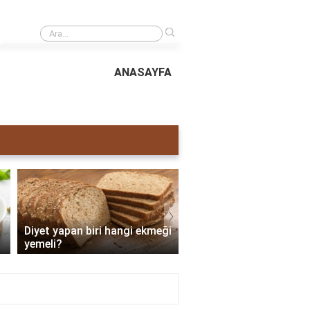
›
Mecelle Nedir neden kaldırıldı?
ANASAYFA
›
Diyet yapan biri hangi ekmeği
Dukan Diyetinde 4 Gün
yemeli?
Kilo Verilir?