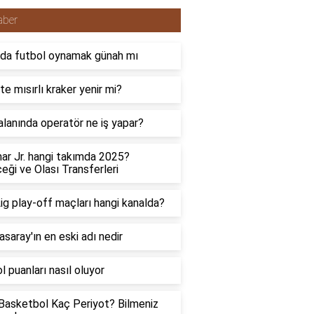
aber
da futbol oynamak günah mı
te mısırlı kraker yenir mi?
lanında operatör ne iş yapar?
r Jr. hangi takımda 2025?
eği ve Olası Transferleri
Lig play-off maçları hangi kanalda?
asaray'ın en eski adı nedir
l puanları nasıl oluyor
asketbol Kaç Periyot? Bilmeniz