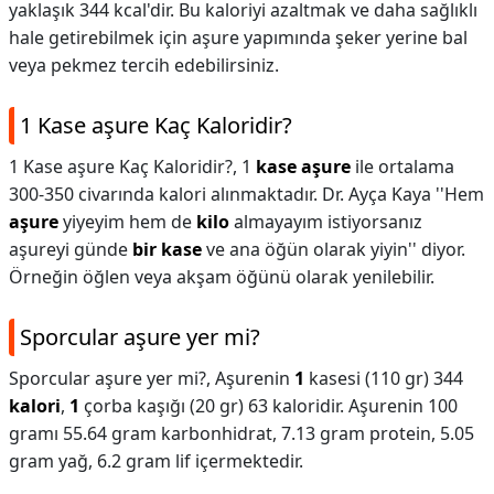
yaklaşık 344 kcal'dir. Bu kaloriyi azaltmak ve daha sağlıklı
hale getirebilmek için aşure yapımında şeker yerine bal
veya pekmez tercih edebilirsiniz.
1 Kase aşure Kaç Kaloridir?
1 Kase aşure Kaç Kaloridir?,
1
kase aşure
ile ortalama
300-350 civarında kalori alınmaktadır. Dr. Ayça Kaya ''Hem
aşure
yiyeyim hem de
kilo
almayayım istiyorsanız
aşureyi günde
bir kase
ve ana öğün olarak yiyin'' diyor.
Örneğin öğlen veya akşam öğünü olarak yenilebilir.
Sporcular aşure yer mi?
Sporcular aşure yer mi?,
Aşurenin
1
kasesi (110 gr) 344
kalori
,
1
çorba kaşığı (20 gr) 63 kaloridir. Aşurenin 100
gramı 55.64 gram karbonhidrat, 7.13 gram protein, 5.05
gram yağ, 6.2 gram lif içermektedir.