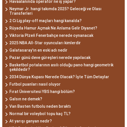
Havaalanında operatör ne iş yapar?
Neymar Jr. hangi takımda 2025? Geleceği ve Olası
Transferleri
2 Ci Lig play-off maçları hangi kanalda?
Rüyada Hamur Açmak Ne Anlama Gelir Diyanet?
Viktoria Plzeň Fenerbahçe nerede oynanacak
2025 NBA All-Star oyuncuları kimlerdir
Galatasaray'ın en eski adı nedir
Pazar günü deve güreşleri nerede yapılacak
Basketbol potalarının asılı olduğu pano hangi geometrik
şekildedir?
2034 Dünya Kupası Nerede Olacak? İşte Tüm Detaylar
Futbol puanları nasıl oluyor
Fırat Üniversitesi YBS hangi bölüm?
Galsın ne demek?
Van Basten futbolu neden bıraktı
Normal bir voleybol topu kaç TL?
At yarışı ganyan nedir?