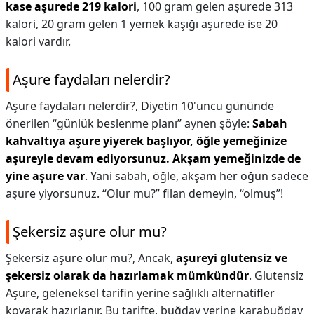
kase aşurede 219 kalori
, 100 gram gelen aşurede 313
kalori, 20 gram gelen 1 yemek kaşığı aşurede ise 20
kalori vardır.
Aşure faydaları nelerdir?
Aşure faydaları nelerdir?,
Diyetin 10'uncu gününde
önerilen “günlük beslenme planı” aynen şöyle:
Sabah
kahvaltıya aşure yiyerek başlıyor, öğle yemeğinize
aşureyle devam ediyorsunuz.
Akşam yemeğinizde de
yine aşure var
. Yani sabah, öğle, akşam her öğün sadece
aşure yiyorsunuz. “Olur mu?” filan demeyin, “olmuş”!
Şekersiz aşure olur mu?
Şekersiz aşure olur mu?,
Ancak,
aşureyi glutensiz ve
şekersiz olarak da hazırlamak mümkündür
. Glutensiz
Aşure, geleneksel tarifin yerine sağlıklı alternatifler
koyarak hazırlanır. Bu tarifte, buğday yerine karabuğday