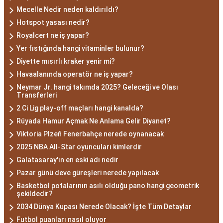
Mecelle Nedir neden kaldırıldı?
Hotspot yasası nedir?
Royalcert ne iş yapar?
Yer fıstığında hangi vitaminler bulunur?
Diyette mısırlı kraker yenir mi?
Havaalanında operatör ne iş yapar?
Neymar Jr. hangi takımda 2025? Geleceği ve Olası
Transferleri
2 Ci Lig play-off maçları hangi kanalda?
Rüyada Hamur Açmak Ne Anlama Gelir Diyanet?
Viktoria Plzeň Fenerbahçe nerede oynanacak
2025 NBA All-Star oyuncuları kimlerdir
Galatasaray'ın en eski adı nedir
Pazar günü deve güreşleri nerede yapılacak
Basketbol potalarının asılı olduğu pano hangi geometrik
şekildedir?
2034 Dünya Kupası Nerede Olacak? İşte Tüm Detaylar
Futbol puanları nasıl oluyor