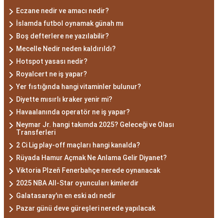
Eczane nedir ve amacı nedir?
İslamda futbol oynamak günah mı
Boş defterlere ne yazılabilir?
Mecelle Nedir neden kaldırıldı?
Hotspot yasası nedir?
Royalcert ne iş yapar?
Yer fıstığında hangi vitaminler bulunur?
Diyette mısırlı kraker yenir mi?
Havaalanında operatör ne iş yapar?
Neymar Jr. hangi takımda 2025? Geleceği ve Olası
Transferleri
2 Ci Lig play-off maçları hangi kanalda?
Rüyada Hamur Açmak Ne Anlama Gelir Diyanet?
Viktoria Plzeň Fenerbahçe nerede oynanacak
2025 NBA All-Star oyuncuları kimlerdir
Galatasaray'ın en eski adı nedir
Pazar günü deve güreşleri nerede yapılacak