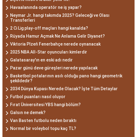
Havaalanında operatör ne iş yapar?
Neymar Jr. hangi takımda 2025? Geleceği ve Olası
Transferleri
2 Ci Lig play-off maçları hangi kanalda?
Rüyada Hamur Açmak Ne Anlama Gelir Diyanet?
Viktoria Plzeň Fenerbahçe nerede oynanacak
2025 NBA All-Star oyuncuları kimlerdir
Galatasaray'ın en eski adı nedir
Pazar günü deve güreşleri nerede yapılacak
Basketbol potalarının asılı olduğu pano hangi geometrik
şekildedir?
2034 Dünya Kupası Nerede Olacak? İşte Tüm Detaylar
Futbol puanları nasıl oluyor
Fırat Üniversitesi YBS hangi bölüm?
Galsın ne demek?
Van Basten futbolu neden bıraktı
Normal bir voleybol topu kaç TL?