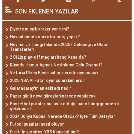
SON EKLENEN YAZILAR
Diyette mısırlı kraker yenir mi?
Havaalanında operatör ne iş yapar?
Neymar Jr. hangi takımda 2025? Geleceği ve Olası
Transferleri
2 Ci Lig play-off maçları hangi kanalda?
Rüyada Hamur Açmak Ne Anlama Gelir Diyanet?
Viktoria Plzeň Fenerbahçe nerede oynanacak
2025 NBA All-Star oyuncuları kimlerdir
Galatasaray'ın en eski adı nedir
Pazar günü deve güreşleri nerede yapılacak
Basketbol potalarının asılı olduğu pano hangi geometrik
şekildedir?
2034 Dünya Kupası Nerede Olacak? İşte Tüm Detaylar
Futbol puanları nasıl oluyor
Fırat Üniversitesi YBS hangi bölüm?