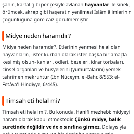
şahin, kartal gibi pençesiyle avlanan
hayvanlar
ile sinek,
örümcek, akrep gibi haşeratın yenilmesi İslâm âlimlerinin
çoğunluğuna göre caiz görülmemiştir.
Midye neden haramdır?
Midye neden haramdır?,
Etlerinin yenmesi helal olan
hayvanların, -ister kurban olarak ister başka bir amaçla
kesilmiş olsun- kanları, ödleri, bezeleri, idrar torbaları,
cinsel organları ve husyelerini (yumurtalarını) yemek
tahrîmen mekruhtur (İbn Nüceym, el-Bahr, 8/553; el-
Fetâva'l-Hindiyye, 6/445).
Timsah eti helal mi?
Timsah eti helal mi?,
Bu konuda, Hanifi mezhebi; midyeyi
haram olarak kabul etmektedir.
Çünkü midye, balık
suretinde değildir ve de o sınıfına girmez
. Dolayısıyla