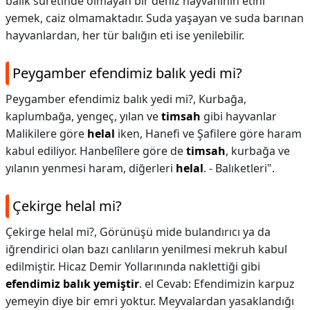
balık suretinde olmayan bir deniz hayvanının etini
yemek, caiz olmamaktadır. Suda yaşayan ve suda barınan
hayvanlardan, her tür balığın eti ise yenilebilir.
Peygamber efendimiz balık yedi mi?
Peygamber efendimiz balık yedi mi?,
Kurbağa,
kaplumbağa, yengeç, yılan ve
timsah
gibi hayvanlar
Malikilere göre
helal
iken, Hanefi ve Şafilere göre haram
kabul ediliyor. Hanbelîlere göre de
timsah
, kurbağa ve
yılanın yenmesi haram, diğerleri
helal
. - Balıketleri".
Çekirge helal mi?
Çekirge helal mi?,
Görünüşü mide bulandırıcı ya da
iğrendirici olan bazı canlıların yenilmesi mekruh kabul
edilmiştir. Hicaz Demir Yollarınında naklettiği gibi
efendimiz balık yemiştir
. el Cevab: Efendimizin karpuz
yemeyin diye bir emri yoktur. Meyvalardan yasaklandığı