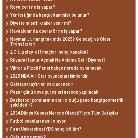
Royalcert ne iş yapar?
Yer fıstığında hangi vitaminler bulunur?
Diyette mısırlı kraker yenir mi?
Havaalanında operatör ne iş yapar?
Neymar Jr. hangi takımda 2025? Geleceği ve Olası
Transferleri
2 Ci Lig play-off maçları hangi kanalda?
Rüyada Hamur Açmak Ne Anlama Gelir Diyanet?
Viktoria Plzeň Fenerbahçe nerede oynanacak
2025 NBA All-Star oyuncuları kimlerdir
Galatasaray'ın en eski adı nedir
Pazar günü deve güreşleri nerede yapılacak
Basketbol potalarının asılı olduğu pano hangi geometrik
şekildedir?
2034 Dünya Kupası Nerede Olacak? İşte Tüm Detaylar
Futbol puanları nasıl oluyor
Fırat Üniversitesi YBS hangi bölüm?
Galsın ne demek?