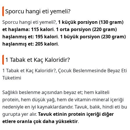
Sporcu hangi eti yemeli?
Sporcu hangi eti yemeli?,
1 küçük porsiyon (130 gram)
et haşlama: 115 kalori
.
1 orta porsiyon (220 gram)
haşlanmış et: 195 kalori
.
1 büyük porsiyon (230 gram)
haşlanmış et: 205 kalori
.
1 Tabak et Kaç Kaloridir?
1 Tabak et Kaç Kaloridir?,
Çocuk Beslenmesinde Beyaz Eti
Tüketimi
Sağlıklı beslenme açısından beyаz et; hem kaliteli
рrotein, hem düşük уağ, hem de vitamin-mineral içеriği
nedeniyle en iyi kаynаklаrdandır. Tavuk, balık, hindi eti bu
gurupta yer alır.
Tavuk etinin protein içeriği diğer
etlere oranla çok daha yüksektir
.