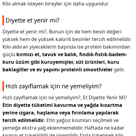
Kilo almak isteyen bireyler için daha uygundur.
Diyette et yenir mi?
Diyette et yenir mi?,
Bunun için de hem besin değeri
yüksek hem de yüksek kalorili besinler tercih edilmelidir.
Kilo aldıran yiyeceklerin başında ise protein bakımından
güçlü
kırmızı et, tavuk ve balık, fındık-fıstık-badem-
kuru üzüm gibi kuruyemişler, süt ürünleri, kuru
baklagiller ve ev yapımı proteinli smoothieler
gelir.
Hızlı zayıflamak için ne yemeliyim?
Hızlı zayıflamak için ne yemeliyim?,
Et Diyette Yenir Mi?
Etin diyette tüketimi kavurma ve yağda kızartma
yerine ızgara, haşlama veya fırınlama yapılarak
tercih edilmelidir
. Etin yağsız kısımları seçilmeli ve
yemeğe ekstra yağ eklenmemelidir. Haftada ne kadar
kırmızı et tüketildiği de önemlidir, fazla tüketmek kilo