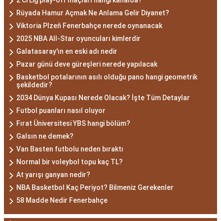
2 Ci Lig play-off maçları hangi kanalda?
Rüyada Hamur Açmak Ne Anlama Gelir Diyanet?
Viktoria Plzeň Fenerbahçe nerede oynanacak
2025 NBA All-Star oyuncuları kimlerdir
Galatasaray'ın en eski adı nedir
Pazar günü deve güreşleri nerede yapılacak
Basketbol potalarının asılı olduğu pano hangi geometrik
şekildedir?
2034 Dünya Kupası Nerede Olacak? İşte Tüm Detaylar
Futbol puanları nasıl oluyor
Fırat Üniversitesi YBS hangi bölüm?
Galsın ne demek?
Van Basten futbolu neden bıraktı
Normal bir voleybol topu kaç TL?
At yarışı ganyan nedir?
NBA Basketbol Kaç Periyot? Bilmeniz Gerekenler
58 Madde Nedir Fenerbahçe