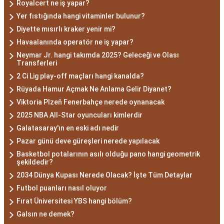
Royalcert ne iş yapar?
Yer fıstığında hangi vitaminler bulunur?
Diyette mısırlı kraker yenir mi?
Havaalanında operatör ne iş yapar?
Neymar Jr. hangi takımda 2025? Geleceği ve Olası
Transferleri
2 Ci Lig play-off maçları hangi kanalda?
Rüyada Hamur Açmak Ne Anlama Gelir Diyanet?
Viktoria Plzeň Fenerbahçe nerede oynanacak
2025 NBA All-Star oyuncuları kimlerdir
Galatasaray'ın en eski adı nedir
Pazar günü deve güreşleri nerede yapılacak
Basketbol potalarının asılı olduğu pano hangi geometrik
şekildedir?
2034 Dünya Kupası Nerede Olacak? İşte Tüm Detaylar
Futbol puanları nasıl oluyor
Fırat Üniversitesi YBS hangi bölüm?
Galsın ne demek?