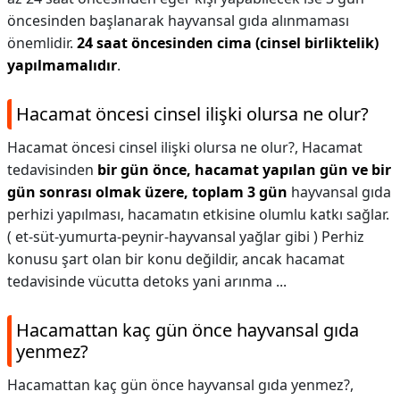
öncesinden başlanarak hayvansal gıda alınmaması
önemlidir.
24 saat öncesinden cima (cinsel birliktelik)
yapılmamalıdır
.
Hacamat öncesi cinsel ilişki olursa ne olur?
Hacamat öncesi cinsel ilişki olursa ne olur?,
Hacamat
tedavisinden
bir gün önce, hacamat yapılan gün ve bir
gün sonrası olmak üzere, toplam 3 gün
hayvansal gıda
perhizi yapılması, hacamatın etkisine olumlu katkı sağlar.
( et-süt-yumurta-peynir-hayvansal yağlar gibi ) Perhiz
konusu şart olan bir konu değildir, ancak hacamat
tedavisinde vücutta detoks yani arınma ...
Hacamattan kaç gün önce hayvansal gıda
yenmez?
Hacamattan kaç gün önce hayvansal gıda yenmez?,