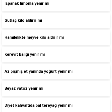
Ispanak limonla yenir mi
Sütlaç kilo aldırır mı
Hamilelikte meyve kilo aldırır mı
Kerevit balığı yenir mi
Az pişmiş et yanında yoğurt yenir mi
Beyaz vatoz yenir mi
Diyet kahvaltida bal tereyağ yenir mi