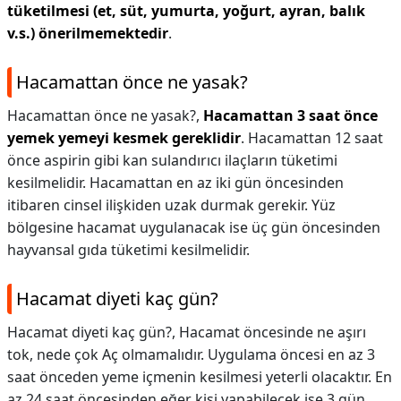
tüketilmesi (et, süt, yumurta, yoğurt, ayran, balık
v.s.) önerilmemektedir
.
Hacamattan önce ne yasak?
Hacamattan önce ne yasak?,
Hacamattan 3 saat önce
yemek yemeyi kesmek gereklidir
. Hacamattan 12 saat
önce aspirin gibi kan sulandırıcı ilaçların tüketimi
kesilmelidir. Hacamattan en az iki gün öncesinden
itibaren cinsel ilişkiden uzak durmak gerekir. Yüz
bölgesine hacamat uygulanacak ise üç gün öncesinden
hayvansal gıda tüketimi kesilmelidir.
Hacamat diyeti kaç gün?
Hacamat diyeti kaç gün?,
Hacamat öncesinde ne aşırı
tok, nede çok Aç olmamalıdır. Uygulama öncesi en az 3
saat önceden yeme içmenin kesilmesi yeterli olacaktır. En
az 24 saat öncesinden eğer kişi yapabilecek ise 3 gün