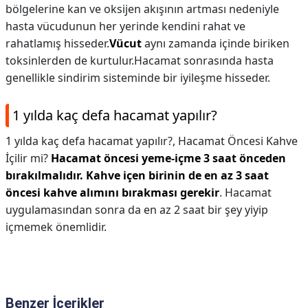
bölgelerine kan ve oksijen akışının artması nedeniyle
hasta vücudunun her yerinde kendini rahat ve
rahatlamış hisseder.
Vücut
aynı zamanda içinde biriken
toksinlerden de kurtulur.Hacamat sonrasında hasta
genellikle sindirim sisteminde bir iyileşme hisseder.
1 yılda kaç defa hacamat yapılır?
1 yılda kaç defa hacamat yapılır?,
Hacamat Öncesi Kahve
İçilir mi?
Hacamat öncesi yeme-içme 3 saat önceden
bırakılmalıdır.
Kahve içen birinin de en az 3 saat
öncesi kahve alımını bırakması gerekir
. Hacamat
uygulamasından sonra da en az 2 saat bir şey yiyip
içmemek önemlidir.
Benzer İçerikler