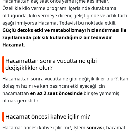
Hacamattan kaç saat önce yeme içme kesilmeli?,
Özellikle kilo verme programı içerisinde duraksama
olduğunda, kilo vermeye direnç geliştiğinde ve artık tartı
aşağı inmiyorsa Hacamat Tedavisi bu noktada etkili.
Güçlü detoks etki ve metabolizmayı hızlandırması ile
zayıflamada çok sık kullandığımız bir tedavidir
Hacamat
.
Hacamattan sonra vücutta ne gibi
değişiklikler olur?
Hacamattan sonra vücutta ne gibi değişiklikler olur?,
Kan
dolaşım hızını ve kan basıncını etkileyeceği için
hacamattan
en az 2 saat öncesinde
bir şey yememiş
olmak gereklidir.
Hacamat öncesi kahve içilir mi?
Hacamat öncesi kahve içilir mi?,
İşlem
sonrası
, hacamat