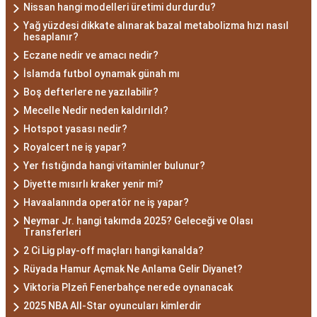
Nissan hangi modelleri üretimi durdurdu?
Yağ yüzdesi dikkate alınarak bazal metabolizma hızı nasıl
hesaplanır?
Eczane nedir ve amacı nedir?
İslamda futbol oynamak günah mı
Boş defterlere ne yazılabilir?
Mecelle Nedir neden kaldırıldı?
Hotspot yasası nedir?
Royalcert ne iş yapar?
Yer fıstığında hangi vitaminler bulunur?
Diyette mısırlı kraker yenir mi?
Havaalanında operatör ne iş yapar?
Neymar Jr. hangi takımda 2025? Geleceği ve Olası
Transferleri
2 Ci Lig play-off maçları hangi kanalda?
Rüyada Hamur Açmak Ne Anlama Gelir Diyanet?
Viktoria Plzeň Fenerbahçe nerede oynanacak
2025 NBA All-Star oyuncuları kimlerdir