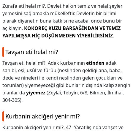
Zürafa eti helal mi?,
Devlet halkın temiz ve helal şeyler
yemesini sağlamakla mükelleftir. Devletin bir birimi
olarak diyanetin buna katkısı ne acaba, önce bunu bir
açıklayın.
KOKOREÇ KUZU BARSAĞİNDAN VE TEMİZ
YAPILMIŞSA HİÇ DÜŞÜNMEDEN YİYEBİLİRSİNİZ
.
Tavşan eti helal mi?
Tavşan eti helal mi?,
Adak kurbanının
etinden
adak
sahibi, eşi, usûl ve fürûu (neslinden geldiği ana, baba,
dede ve nineleri ile kendi neslinden gelen çocukları ve
torunları) yiyemeyeceği gibi bunların dışında kalıp zengin
olanlar da
yiyemez
(Zeylaî, Tebyîn, 6/8; Bilmen, İlmihal,
304-305).
Kurbanin akciğeri yenir mi?
Kurbanin akciğeri yenir mi?,
47- Yaratılışında vahşet ve