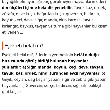
bayağılık olmayan, iğrenç görülmeyen hayvanların etleri
din ölçüleri içinde helaldir, yenebilir
. Tavuk kaz, ördek,
zürafa, deve kuşu, bağırtlan kuşu, güvercin, bıldırcın,
koyun keçi, deve, sığır, manda, ekin kargası, tavus,
kırlangıç, baykuş, tavşan ve turna gibi hayvanlar bu kısım
eti yenen ...
Eşek eti helal mi?
Eşek eti helal mi?,
Etlerinin yenmesinin
helâl olduğu
hususunda görüş birliği bulunan hayvanlar
şunlardır:
a) Sığır, manda, koyun, keçi, deve, tavşan,
tavuk, kaz, ördek, hindi türünden evcil hayvanlar
, b)
Geyik, ceylan, dağ keçisi, yabanî sığır ve zebra gibi yabani
hayvanlar, c) Güvercin, serçe, bıldırcın, sığırcık, balıkçıl
gibi kuşlar.