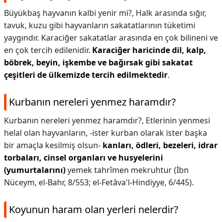
Büyükbaş hayvanın kalbi yenir mi?,
Halk arasında sığır,
tavuk, kuzu gibi hayvanların sakatatlarının tüketimi
yaygındır. Karaciğer sakatatlar arasında en çok bilineni ve
en çok tercih edilenidir.
Karaciğer haricinde dil, kalp,
böbrek, beyin, işkembe ve bağırsak gibi sakatat
çeşitleri de ülkemizde tercih edilmektedir
.
Kurbanın nereleri yenmez haramdır?
Kurbanın nereleri yenmez haramdır?,
Etlerinin yenmesi
helal olan hayvanların, -ister kurban olarak ister başka
bir amaçla kesilmiş olsun-
kanları, ödleri, bezeleri, idrar
torbaları, cinsel organları ve husyelerini
(yumurtalarını)
yemek tahrîmen mekruhtur (İbn
Nüceym, el-Bahr, 8/553; el-Fetâva'l-Hindiyye, 6/445).
Koyunun haram olan yerleri nelerdir?