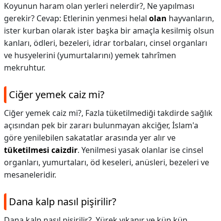
Koyunun haram olan yerleri nelerdir?,
Ne yapılması
gerekir? Cevap: Etlerinin yenmesi helal
olan
hayvanların,
ister kurban olarak ister başka bir amaçla kesilmiş olsun
kanları, ödleri, bezeleri, idrar torbaları, cinsel organları
ve husyelerini (yumurtalarını) yemek tahrîmen
mekruhtur.
Ciğer yemek caiz mi?
Ciğer yemek caiz mi?,
Fazla tüketilmediği takdirde sağlık
açısından pek bir zararı bulunmayan akciğer, İslam'a
göre yenilebilen sakatatlar arasında yer alır ve
tüketilmesi caizdir
. Yenilmesi yasak olanlar ise cinsel
organları, yumurtaları, öd keseleri, anüsleri, bezeleri ve
mesaneleridir.
Dana kalp nasıl pişirilir?
Dana kalp nasıl pişirilir?,
Yürek yıkanır ve küp küp