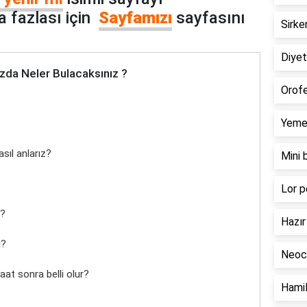
 fazlası için
Sayfamızı
sayfasını
Sirke
Diyeti
zda Neler Bulacaksınız ?
Orofe
Yemek
asıl anlarız?
Mini 
Lor p
m?
Hazır 
ı?
Neoca
at sonra belli olur?
Hamil