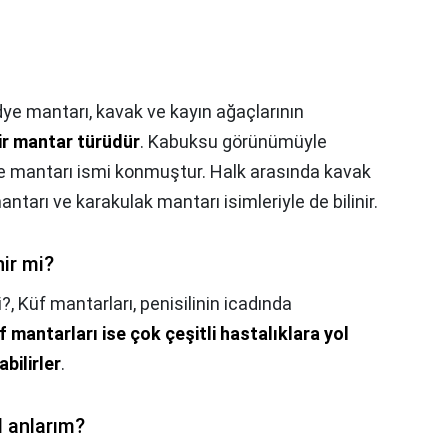
idye mantarı, kavak ve kayın ağaçlarının
bir mantar türüdür
. Kabuksu görünümüyle
idye mantarı ismi konmuştur. Halk arasında kavak
ntarı ve karakulak mantarı isimleriyle de bilinir.
ir mi?
i?,
Küf mantarları, penisilinin icadında
 mantarları ise çok çeşitli hastalıklara yol
bilirler
.
 anlarım?