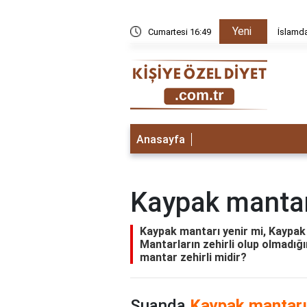
Yeni
ynamak günah mı
Cumartesi 16:49
İslamd
Anasayfa
Kaypak mantar
Kaypak mantarı yenir mi, Kaypak 
Mantarların zehirli olup olmadığın
mantar zehirli midir?
Şuanda
Kaypak mantarı