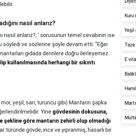
Diyet
bilir.
Kuru 
adığını nasıl anlarız?
Yeşil 
ı nasıl anlarız?,
' sorusunun temel cevabının ise
u söyledi ve sözlerine şöyle devam etti: “Eğer
Taze 
 mantarları gıdada derinlere doğru ilerleyemez.
E vita
lip kullanılmasında herhangi bir sıkıntı
Balik
Hamil
, mor, yeşil, sarı, turuncu gibi) Mantarın şapka
Martı
erlendirilmelidir. Yine
gövdesinin dokusuna,
Multi
e şekline göre mantarın zehirli olup olmadığı
tar türünde gövde, ince ve yıpranmış, hasarlı bir