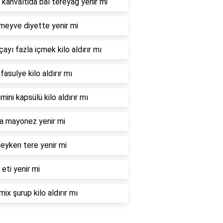
 kahvaltida bal tereyağ yenir mi
meyve diyette yenir mi
çayı fazla içmek kilo aldırır mı
fasulye kilo aldırır mı
mini kapsülü kilo aldırır mı
la mayonez yenir mi
eyken tere yenir mi
 eti yenir mi
mix şurup kilo aldırır mı