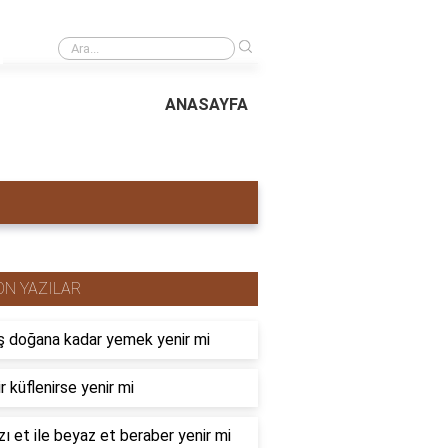
›
İslamda futbol oynamak günah mı
ANASAYFA
ON YAZILAR
 doğana kadar yemek yenir mi
r küflenirse yenir mi
zı et ile beyaz et beraber yenir mi