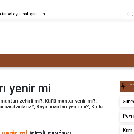
‹
a futbol oynamak günah mı
ı yenir mi
S
mantarı zehirli mi?, Küflü mantar yenir mi?,
Güneş
ı nasıl anlarız?, Kayin mantarı yenir mi?, Küflü
Peyni
Kırmı
 yenir mi
isimli sayfayı