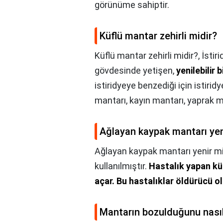
görünüme sahiptir.
Küflü mantar zehirli midir?
Küflü mantar zehirli midir?,
İstir
gövdesinde yetişen,
yenilebilir 
istiridyeye benzediği için istir
mantarı, kayın mantarı, yaprak ma
Ağlayan kaypak mantarı yen
Ağlayan kaypak mantarı yenir m
kullanılmıştır.
Hastalık yapan küf
açar.
Bu hastalıklar öldürücü ola
Mantarın bozulduğunu nasıl