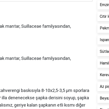
Emzir
Citir 
pak mantar, Suillaceae familyasından,
Pekme
Ispan
Sütlaç
ak mantar, Suillaceae familyasından,
Hamil
Kerev
Az pi
kahverengi baskısıyla 8-10x2,5-3,5 µm sporlara
r
illa denenecekse şapka derisini soyup, şapka
Beyaz
lısınız, geriye kalan şapkanın etli kısmı diğer