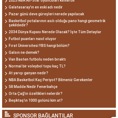
2025 NBA All-Star oyuncuları kimlerdir
Galatasaray'ın en eski adı nedir
Pazar günü deve güreşleri nerede yapılacak
Basketbol potalarının asılı olduğu pano hangi geometrik
şekildedir?
2034 Dünya Kupası Nerede Olacak? İşte Tüm Detaylar
Futbol puanları nasıl oluyor
Fırat Üniversitesi YBS hangi bölüm?
Galsın ne demek?
Van Basten futbolu neden bıraktı
Normal bir voleybol topu kaç TL?
At yarışı ganyan nedir?
NBA Basketbol Kaç Periyot? Bilmeniz Gerekenler
58 Madde Nedir Fenerbahçe
Orta Çağ'ın özellikleri nelerdir?
Beşiktaş'ın 1000 golünü kim at?
SPONSOR BAĞLANTILAR