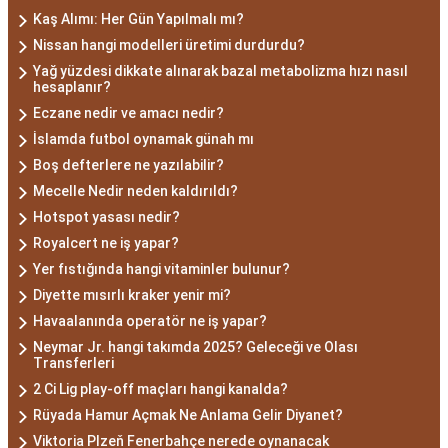
Kaş Alımı: Her Gün Yapılmalı mı?
Nissan hangi modelleri üretimi durdurdu?
Yağ yüzdesi dikkate alınarak bazal metabolizma hızı nasıl
hesaplanır?
Eczane nedir ve amacı nedir?
İslamda futbol oynamak günah mı
Boş defterlere ne yazılabilir?
Mecelle Nedir neden kaldırıldı?
Hotspot yasası nedir?
Royalcert ne iş yapar?
Yer fıstığında hangi vitaminler bulunur?
Diyette mısırlı kraker yenir mi?
Havaalanında operatör ne iş yapar?
Neymar Jr. hangi takımda 2025? Geleceği ve Olası
Transferleri
2 Ci Lig play-off maçları hangi kanalda?
Rüyada Hamur Açmak Ne Anlama Gelir Diyanet?
Viktoria Plzeň Fenerbahçe nerede oynanacak