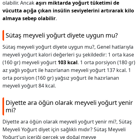
olabilir. Ancak
aşırı miktarda yoğurt tüketimi de
vücutta açığa çıkan insülin seviyelerini artırarak kilo
almaya sebep olabilir
.
Sütaş meyveli yoğurt diyete uygun mu?
Sütaş meyveli yoğurt diyete uygun mu?,
Genel hatlarıyla
meyveli yoğurt kalori değerleri şu şekildedir: 1 orta kase
(160 gr) meyveli yoğurt
103 kcal
. 1 orta porsiyon (180 gr)
az yağlı yoğurt ile hazırlanan meyveli yoğurt 137 kcal. 1
orta porsiyon (160 gr) yağsız yoğurt ile hazırlanan
meyveli yoğurt 84 kcal.
Diyette ara öğün olarak meyveli yoğurt yenir
mi?
Diyette ara öğün olarak meyveli yoğurt yenir mi?,
Sütaş
Meyveli Yoğurt diyet için sağlıklı mıdır? Sütaş Meyveli
Yoğurt'un içeriği gerçek ve doğal meyve