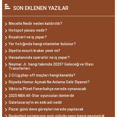
SON EKLENEN YAZILAR
Mecelle Nedir neden kaldırıldı?
Hotspot yasası nedir?
Royalcert ne iş yapar?
Yer fıstığında hangi vitaminler bulunur?
Diyette mısırlı kraker yenir mi?
Havaalanında operatör ne iş yapar?
Neymar Jr. hangi takımda 2025? Geleceği ve Olası
Transferleri
2 Ci Lig play-off maçları hangi kanalda?
Rüyada Hamur Açmak Ne Anlama Gelir Diyanet?
Viktoria Plzeň Fenerbahçe nerede oynanacak
2025 NBA All-Star oyuncuları kimlerdir
Galatasaray'ın en eski adı nedir
Pazar günü deve güreşleri nerede yapılacak
Basketbol potalarının asılı olduğu pano hangi geometrik