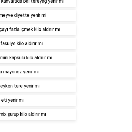
 kahvaltida bal tereyağ yenir mi
meyve diyette yenir mi
çayı fazla içmek kilo aldırır mı
fasulye kilo aldırır mı
mini kapsülü kilo aldırır mı
la mayonez yenir mi
eyken tere yenir mi
 eti yenir mi
mix şurup kilo aldırır mı