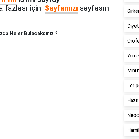
 fazlası için
Sayfamızı
sayfasını
Sirke
Diyeti
zda Neler Bulacaksınız ?
Orofe
Yemek
Mini 
Lor p
Hazır 
Neoca
Hamil