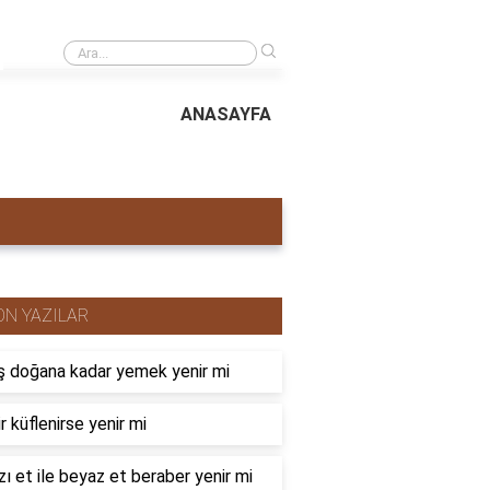
›
Yer fıstığında hangi vitaminler bulunur?
ANASAYFA
ON YAZILAR
 doğana kadar yemek yenir mi
r küflenirse yenir mi
zı et ile beyaz et beraber yenir mi