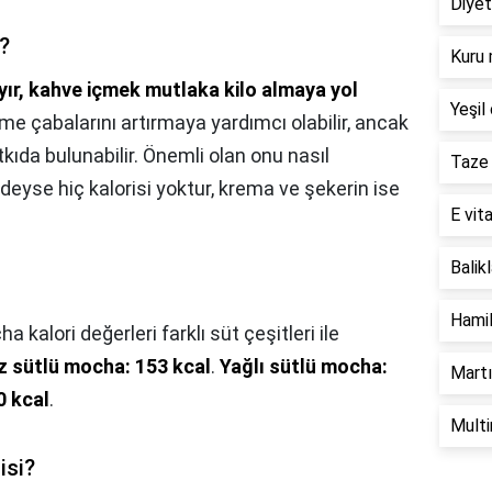
Diyet
?
Kuru 
yır, kahve içmek mutlaka kilo almaya yol
Yeşil 
rme çabalarını artırmaya yardımcı olabilir, ancak
kıda bulunabilir. Önemli olan onu nasıl
Taze 
edeyse hiç kalorisi yoktur, krema ve şekerin ise
E vita
Balik
Hamil
a kalori değerleri farklı süt çeşitleri ile
z sütlü mocha: 153 kcal
.
Yağlı sütlü mocha:
Martı
0 kcal
.
Multi
isi?