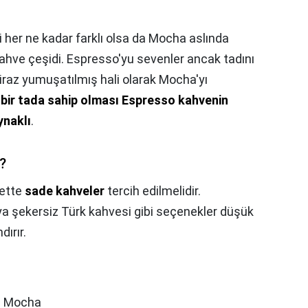
 her ne kadar farklı olsa da Mocha aslında
ahve çeşidi. Espresso'yu sevenler ancak tadını
biraz yumuşatılmış hali olarak Mocha'yı
 bir tada sahip olması Espresso kahvenin
ynaklı
.
?
yette
sade kahveler
tercih edilmelidir.
ya şekersiz Türk kahvesi gibi seçenekler düşük
dırır.
e Mocha