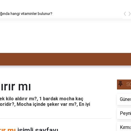
‹
tığında hangi vitaminler bulunur?
ırır mı
S
ek kilo aldırır mı?, 1 bardak mocha kaç
Güneş
ridir?, Mocha içinde şeker var mı?, En iyi
Peyni
Kırmı
rır mı
isimli sayfayı