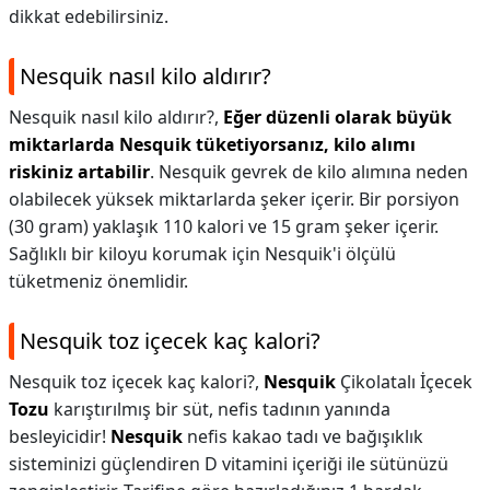
dikkat edebilirsiniz.
Nesquik nasıl kilo aldırır?
Nesquik nasıl kilo aldırır?,
Eğer düzenli olarak büyük
miktarlarda Nesquik tüketiyorsanız, kilo alımı
riskiniz artabilir
. Nesquik gevrek de kilo alımına neden
olabilecek yüksek miktarlarda şeker içerir. Bir porsiyon
(30 gram) yaklaşık 110 kalori ve 15 gram şeker içerir.
Sağlıklı bir kiloyu korumak için Nesquik'i ölçülü
tüketmeniz önemlidir.
Nesquik toz içecek kaç kalori?
Nesquik toz içecek kaç kalori?,
Nesquik
Çikolatalı İçecek
Tozu
karıştırılmış bir süt, nefis tadının yanında
besleyicidir!
Nesquik
nefis kakao tadı ve bağışıklık
sisteminizi güçlendiren D vitamini içeriği ile sütünüzü