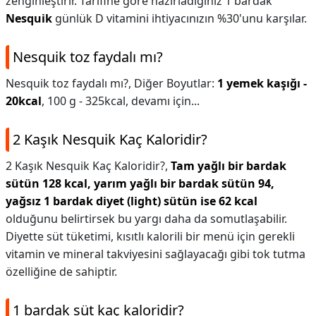
zenginleştirir. Tarifine göre hazırladığınız 1 bardak
Nesquik
günlük D vitamini ihtiyacınızın %30'unu karşılar.
Nesquik toz faydalı mı?
Nesquik toz faydalı mı?,
Diğer Boyutlar:
1 yemek kaşığı -
20kcal
, 100 g - 325kcal, devamı için...
2 Kaşık Nesquik Kaç Kaloridir?
2 Kaşık Nesquik Kaç Kaloridir?,
Tam yağlı bir bardak
sütün 128 kcal, yarım yağlı bir bardak sütün 94,
yağsız 1 bardak diyet (light) sütün ise 62 kcal
olduğunu belirtirsek bu yargı daha da somutlaşabilir.
Diyette süt tüketimi, kısıtlı kalorili bir menü için gerekli
vitamin ve mineral takviyesini sağlayacağı gibi tok tutma
özelliğine de sahiptir.
1 bardak süt kaç kaloridir?