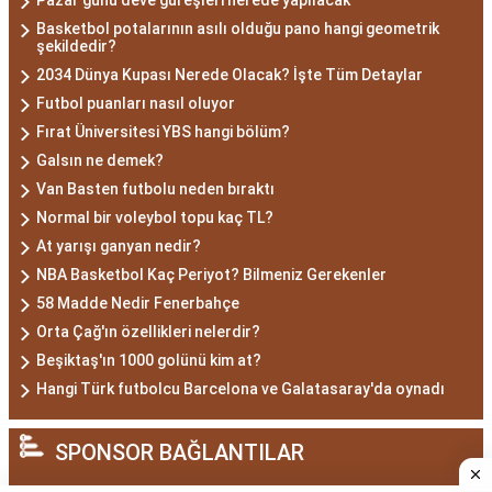
Pazar günü deve güreşleri nerede yapılacak
Basketbol potalarının asılı olduğu pano hangi geometrik
şekildedir?
2034 Dünya Kupası Nerede Olacak? İşte Tüm Detaylar
Futbol puanları nasıl oluyor
Fırat Üniversitesi YBS hangi bölüm?
Galsın ne demek?
Van Basten futbolu neden bıraktı
Normal bir voleybol topu kaç TL?
At yarışı ganyan nedir?
NBA Basketbol Kaç Periyot? Bilmeniz Gerekenler
58 Madde Nedir Fenerbahçe
Orta Çağ'ın özellikleri nelerdir?
Beşiktaş'ın 1000 golünü kim at?
Hangi Türk futbolcu Barcelona ve Galatasaray'da oynadı
SPONSOR BAĞLANTILAR