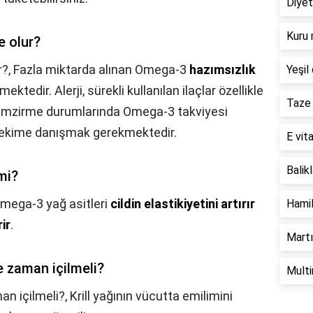
Diyet
Kuru 
e olur?
r?,
Fazla miktarda alınan Omega-3
hazımsızlık
Yeşil 
mektedir. Alerji, sürekli kullanılan ilaçlar özellikle
Taze 
da emzirme durumlarında Omega-3 takviyesi
hekime danışmak gerekmektedir.
E vita
Balik
mi?
mega-3 yağ asitleri
cildin elastikiyetini artırır
Hamil
ir
.
Martı
e zaman içilmeli?
Multi
an içilmeli?,
Krill yağının vücutta emilimini