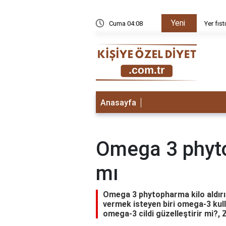
Yeni
gi vitaminler bulunur?
Cuma 04:08
Yer fıs
Anasayfa
Omega 3 phyto
mı
Omega 3 phytopharma kilo aldırır 
vermek isteyen biri omega-3 kull
omega-3 cildi güzelleştirir mi?, 