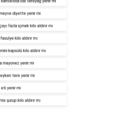
 kahvaltida bal tereyağ yenir mi
meyve diyette yenir mi
çayı fazla içmek kilo aldırır mı
fasulye kilo aldırır mı
mini kapsülü kilo aldırır mı
la mayonez yenir mi
eyken tere yenir mi
 eti yenir mi
mix şurup kilo aldırır mı