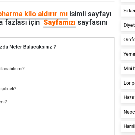
Sirke
arma kilo aldırır mı
isimli sayfayı
 fazlası için
Sayfamızı
sayfasını
Diyeti
Orofe
zda Neler Bulacaksınız ?
Yemek
Mini 
lanabilir mi?
Lor p
içilmeli?
Hazır 
 mı?
Neoca
Hamil