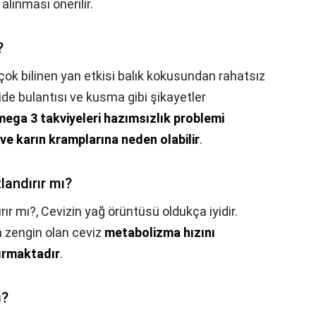
alınması önerilir.
?
çok bilinen yan etkisi balık kokusundan rahatsız
de bulantısı ve kusma gibi şikayetler
ega 3 takviyeleri hazımsızlık problemi
 ve karın kramplarına neden olabilir
.
andırır mı?
ır mı?,
Cevizin yağ örüntüsü oldukça iyidir.
 zengin olan ceviz
metabolizma hızını
tırmaktadır
.
ı?