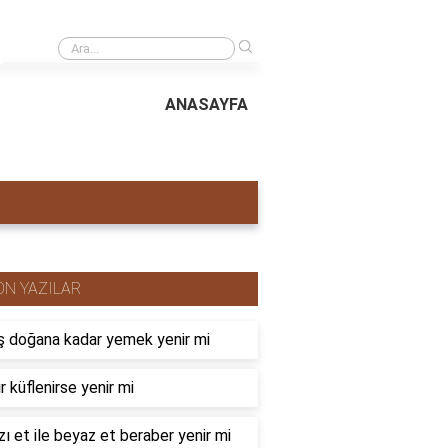
›
Yer fıstığında hangi vitaminler bulunur?
ANASAYFA
ON YAZILAR
 doğana kadar yemek yenir mi
r küflenirse yenir mi
zı et ile beyaz et beraber yenir mi