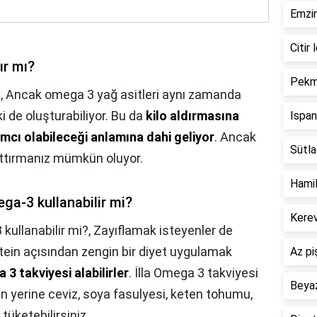
Emzir
Citir 
ır mı?
Pekme
?,
Ancak omega 3 yağ asitleri aynı zamanda
ki de oluşturabiliyor. Bu da
kilo aldırmasına
Ispan
ımcı olabileceği anlamına dahi geliyor
. Ancak
Sütlaç
arttırmanız mümkün oluyor.
Hamil
ega-3 kullanabilir mi?
Kerev
kullanabilir mi?,
Zayıflamak isteyenler de
otein açısından zengin bir diyet uygulamak
Az pi
3 takviyesi alabilirler
. İlla Omega 3 takviyesi
Beyaz
un yerine ceviz, soya fasulyesi, keten tohumu,
tüketebilirsiniz.