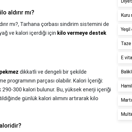
Diyet
lo aldırır mı?
Kuru 
ırır mı?,
Tarhana çorbası sindirim sistemini de
Yeşil 
ağ ve kalori içerdiği için
kilo vermeye destek
Taze 
E vita
pekmez
dikkatli ve dengeli bir şekilde
Balik
me programının parçası olabilir. Kalori İçeriği:
Hamil
90-300 kalori bulunur. Bu, yüksek enerji içeriği
diğinde günlük kalori alımını artırarak kilo
Martı
Multi
loridir?