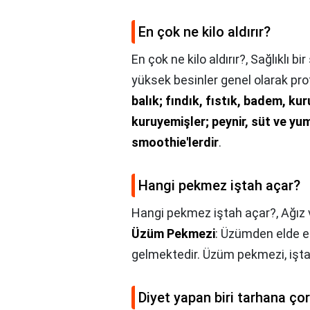
En çok ne kilo aldırır?
En çok ne kilo aldırır?,
Sağlıklı bi
yüksek besinler genel olarak pr
balık; fındık, fıstık, badem, kur
kuruyemişler; peynir, süt ve y
smoothie'lerdir
.
Hangi pekmez iştah açar?
Hangi pekmez iştah açar?,
Ağız 
Üzüm Pekmezi
: Üzümden elde edi
gelmektedir. Üzüm pekmezi, iştah 
Diyet yapan biri tarhana çor