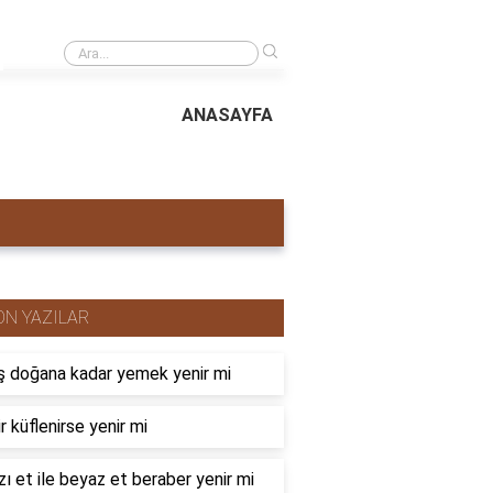
›
Yağ yüzdesi dikkate alınarak bazal metabolizma hızı nasıl hesaplanır?
ANASAYFA
ON YAZILAR
 doğana kadar yemek yenir mi
r küflenirse yenir mi
zı et ile beyaz et beraber yenir mi