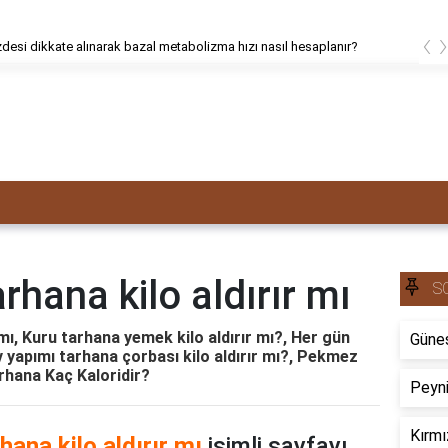
‹
desi dikkate alınarak bazal metabolizma hızı nasıl hesaplanır?
rhana kilo aldırır mı
S
mı, Kuru tarhana yemek kilo aldırır mı?, Her gün
Güneş
v yapımı tarhana çorbası kilo aldırır mı?, Pekmez
rhana Kaç Kaloridir?
Peyni
Kırmı
ana kilo aldırır mı
isimli sayfayı