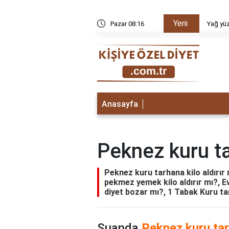
Yeni
te alınarak bazal metabolizma hızı nasıl hesaplanır?
Pazar 08:16
Yağ yüz
Anasayfa
Peknez kuru ta
Peknez kuru tarhana kilo aldırır 
pekmez yemek kilo aldırır mı?, E
diyet bozar mı?, 1 Tabak Kuru ta
Şuanda
Peknez kuru tarh