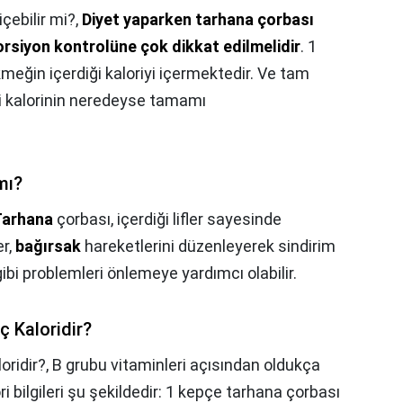
çebilir mi?,
Diyet yaparken tarhana çorbası
orsiyon kontrolüne çok dikkat edilmelidir
. 1
meğin içerdiği kaloriyi içermektedir. Ve tam
ği kalorinin neredeyse tamamı
mı?
Tarhana
çorbası, içerdiği lifler sayesinde
er,
bağırsak
hareketlerini düzenleyerek sindirim
 gibi problemleri önlemeye yardımcı olabilir.
ç Kaloridir?
oridir?,
B grubu vitaminleri açısından oldukça
i bilgileri şu şekildedir: 1 kepçe tarhana çorbası