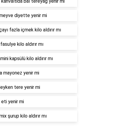
 kahvaltida bal tereyağ yenir mi
meyve diyette yenir mi
çayı fazla içmek kilo aldırır mı
fasulye kilo aldırır mı
mini kapsülü kilo aldırır mı
la mayonez yenir mi
eyken tere yenir mi
 eti yenir mi
mix şurup kilo aldırır mı