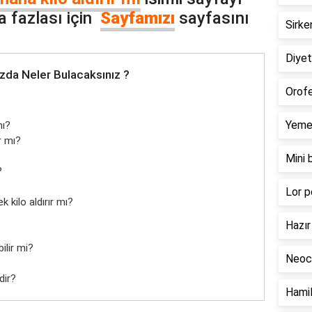
 fazlası için
Sayfamızı
sayfasını
Sirke
Diyeti
zda Neler Bulacaksınız ?
Orofe
Yemek
mı?
r mı?
Mini 
?
Lor p
ilo aldırır mı?
Hazır 
ilir mi?
Neoca
dir?
Hamil