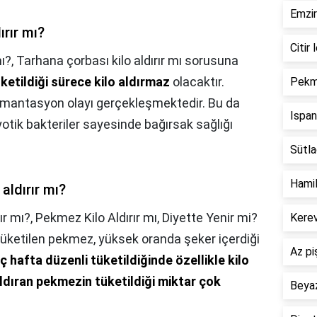
Emzir
ırır mı?
Citir 
ı?,
Tarhana çorbası kilo aldırır mı sorusuna
ketildiği sürece kilo aldırmaz
olacaktır.
Pekme
ermantasyon olayı gerçekleşmektedir. Bu da
Ispan
yotik bakteriler sayesinde bağırsak sağlığı
Sütlaç
Hamil
aldırır mı?
ır mı?,
Pekmez Kilo Aldırır mı, Diyette Yenir mi?
Kerev
tüketilen pekmez, yüksek oranda şeker içerdiği
Az pi
ç hafta düzenli tüketildiğinde özellikle kilo
aldıran pekmezin tüketildiği miktar çok
Beyaz