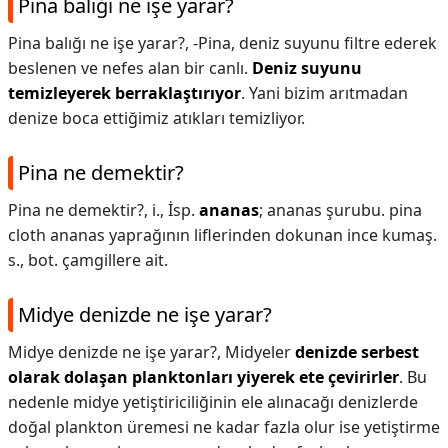
Pina balığı ne işe yarar?
Pina balığı ne işe yarar?,
-Pina, deniz suyunu filtre ederek
beslenen ve nefes alan bir canlı.
Deniz suyunu
temizleyerek berraklaştırıyor
. Yani bizim arıtmadan
denize boca ettiğimiz atıkları temizliyor.
Pina ne demektir?
Pina ne demektir?,
i., İsp.
ananas
; ananas şurubu. pina
cloth ananas yaprağının liflerinden dokunan ince kumaş.
s., bot. çamgillere ait.
Midye denizde ne işe yarar?
Midye denizde ne işe yarar?,
Midyeler
denizde serbest
olarak dolaşan planktonları yiyerek ete çevirirler
. Bu
nedenle midye yetiştiriciliğinin ele alınacağı denizlerde
doğal plankton üremesi ne kadar fazla olur ise yetiştirme