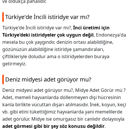
ve oldukça pahalıdır.
Türkiye'de İncili istiridye var mı?
Türkiye'de İncili istiridye var mı?,
İnci üretimi için
Türkiye'deki istiridyeler çok uygun değil
, Endonezya'da
mesela bu çok yaygındır, denizin ortası alabildiğine,
gözünüzün alabildiğine istiridye şamandıraları,
çiftlikleriyle doludur ama o istiridyelerden buraya
getirmeyiz.
Deniz midyesi adet görüyor mu?
Deniz midyesi adet görüyor mu?,
Midye Adet Görür mü ?
Adet, memeli hayvanlarda döllenmeyen dişi hücresinin
kanla birlikte vücuttan dışarı atılmasıdır. İnek, koyun, keçi
vb. gibi etini tükettiğimiz hayvanlarda yani memelilerde
adet görülür. Midye ise omurgasız bir canlıdır dolayısıyla
adet görmesi gibi bir şey söz konusu değildir
.