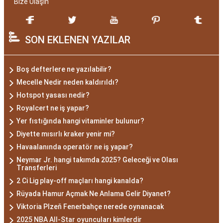
Bize Ulaşın
SON EKLENEN YAZILAR
Boş defterlere ne yazılabilir?
Mecelle Nedir neden kaldırıldı?
Hotspot yasası nedir?
Royalcert ne iş yapar?
Yer fıstığında hangi vitaminler bulunur?
Diyette mısırlı kraker yenir mi?
Havaalanında operatör ne iş yapar?
Neymar Jr. hangi takımda 2025? Geleceği ve Olası
Transferleri
2 Ci Lig play-off maçları hangi kanalda?
Rüyada Hamur Açmak Ne Anlama Gelir Diyanet?
Viktoria Plzeň Fenerbahçe nerede oynanacak
2025 NBA All-Star oyuncuları kimlerdir