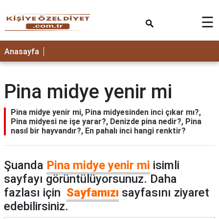
×
☰
ANASAYFA
Anasayfa
Pina midye yenir mi
Pina midye yenir mi, Pina midyesinden inci çıkar mı?,
Pina midyesi ne işe yarar?, Denizde pina nedir?, Pina
nasıl bir hayvandır?, En pahalı inci hangi renktir?
Şuanda
Pina midye yenir mi
isimli
sayfayı görüntülüyorsunuz. Daha
fazlası için
Sayfamızı
sayfasını ziyaret
edebilirsiniz.