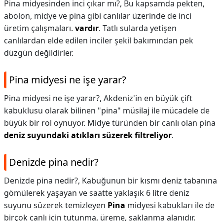
Pina midyesinden inci çıkar mı?,
Bu kapsamda pekten,
abolon, midye ve pina gibi canlılar üzerinde de inci
üretim çalışmaları.
vardır
. Tatlı sularda yetişen
canlılardan elde edilen inciler şekil bakımından pek
düzgün değildirler.
Pina midyesi ne işe yarar?
Pina midyesi ne işe yarar?,
Akdeniz'in en büyük çift
kabuklusu olarak bilinen "pina" müsilaj ile mücadele de
büyük bir rol oynuyor. Midye türünden bir canlı olan pina
deniz suyundaki atıkları süzerek filtreliyor
.
Denizde pina nedir?
Denizde pina nedir?,
Kabuğunun bir kısmı deniz tabanına
gömülerek yaşayan ve saatte yaklaşık 6 litre deniz
suyunu süzerek temizleyen
Pina
midyesi kabukları ile de
birçok canlı için tutunma, üreme, saklanma alanıdır.