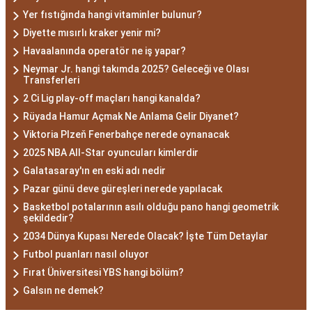
Yer fıstığında hangi vitaminler bulunur?
Diyette mısırlı kraker yenir mi?
Havaalanında operatör ne iş yapar?
Neymar Jr. hangi takımda 2025? Geleceği ve Olası
Transferleri
2 Ci Lig play-off maçları hangi kanalda?
Rüyada Hamur Açmak Ne Anlama Gelir Diyanet?
Viktoria Plzeň Fenerbahçe nerede oynanacak
2025 NBA All-Star oyuncuları kimlerdir
Galatasaray'ın en eski adı nedir
Pazar günü deve güreşleri nerede yapılacak
Basketbol potalarının asılı olduğu pano hangi geometrik
şekildedir?
2034 Dünya Kupası Nerede Olacak? İşte Tüm Detaylar
Futbol puanları nasıl oluyor
Fırat Üniversitesi YBS hangi bölüm?
Galsın ne demek?