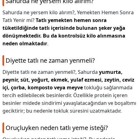
Sahurda ne yersem kilo alırım?
Sahurda ne yersem kilo alırım?,
Yemekten Hemen Sonra
Tatlı Yenir mi?
Tatlı yemekten hemen sonra
tüketildiğinde tatlı içerisinde bulunan şeker yağa
dönüşmektedir.
Bu da kontrolsüz kilo alınmasına
neden olmaktadır
.
Diyette tatlı ne zaman yenmeli?
Diyette tatlı ne zaman yenmeli?,
Sahurda
yumurta,
peynir, süt, yoğurt, ekmek, yulaf ezmesi, zeytin, ceviz
içi, çorba, komposto veya meyve
tokluğu sağlanmada
tercih edilebilecek besinlerdir. Özellikle protein içeren
besinler midede sindirimi yavaşlatacağından ve boşaltımı
geciktirir; bu nedenle tokluk süresini uzatmaktadır.
Oruçluyken neden tatlı yeme isteği?