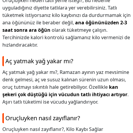
Oruçluyken neden tatlı yeme isteği?,
Bu nedenle
uyguladığınız diyette tatlılara yer verebilirsiniz. Tatlı
tüketmek istiyorsanız kilo kaybınızı da durdurmamak için
ana öğününüz ile beraber değil,
ana öğününüzden 2-3
saat sonra ara öğün
olarak tüketmeye çalışın.
Tercihinizde kalori kontrolü sağlamanız kilo vermenizi de
hızlandıracaktır.
Aç yatmak yağ yakar mı?
Aç yatmak yağ yakar mı?,
Ramazan ayının yaz mevsimine
denk gelmesi, aç ve susuz kalınan sürenin uzun olması,
oruç tutmayı sıkıntılı hale getirebiliyor. Özellikle
kan
şekeri çok düştüğü için vücudun tatlı ihtiyacı artıyor
.
Aşırı tatlı tüketimi ise vücudu yağlandırıyor.
Oruçluyken nasıl zayıflanır?
Oruçluyken nasıl zayıflanır?,
Kilo Kaybı Sağlar