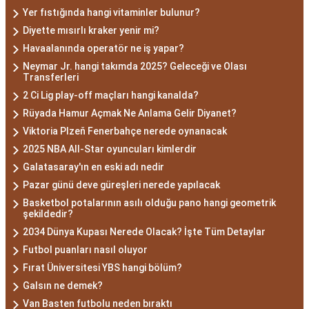
Yer fıstığında hangi vitaminler bulunur?
Diyette mısırlı kraker yenir mi?
Havaalanında operatör ne iş yapar?
Neymar Jr. hangi takımda 2025? Geleceği ve Olası
Transferleri
2 Ci Lig play-off maçları hangi kanalda?
Rüyada Hamur Açmak Ne Anlama Gelir Diyanet?
Viktoria Plzeň Fenerbahçe nerede oynanacak
2025 NBA All-Star oyuncuları kimlerdir
Galatasaray'ın en eski adı nedir
Pazar günü deve güreşleri nerede yapılacak
Basketbol potalarının asılı olduğu pano hangi geometrik
şekildedir?
2034 Dünya Kupası Nerede Olacak? İşte Tüm Detaylar
Futbol puanları nasıl oluyor
Fırat Üniversitesi YBS hangi bölüm?
Galsın ne demek?
Van Basten futbolu neden bıraktı