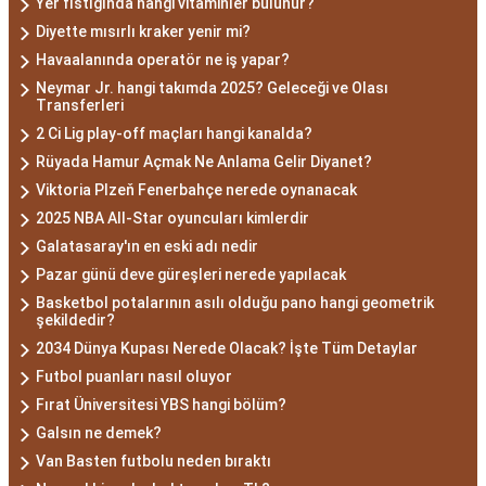
Yer fıstığında hangi vitaminler bulunur?
Diyette mısırlı kraker yenir mi?
Havaalanında operatör ne iş yapar?
Neymar Jr. hangi takımda 2025? Geleceği ve Olası
Transferleri
2 Ci Lig play-off maçları hangi kanalda?
Rüyada Hamur Açmak Ne Anlama Gelir Diyanet?
Viktoria Plzeň Fenerbahçe nerede oynanacak
2025 NBA All-Star oyuncuları kimlerdir
Galatasaray'ın en eski adı nedir
Pazar günü deve güreşleri nerede yapılacak
Basketbol potalarının asılı olduğu pano hangi geometrik
şekildedir?
2034 Dünya Kupası Nerede Olacak? İşte Tüm Detaylar
Futbol puanları nasıl oluyor
Fırat Üniversitesi YBS hangi bölüm?
Galsın ne demek?
Van Basten futbolu neden bıraktı