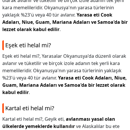
olarak avlanır ve tüketilir ve birçok izole adanın tek yerli
kara memelileridir. Okyanusya'nın yarasa türlerinin
yaklaşık %23'ü veya 40 tür avlanır.
Yarasa eti Cook
Adaları, Niue, Guam, Mariana Adaları ve Samoa'da bir
lezzet olarak kabul edilir
.
Eşek eti helal mi?
Eşek eti helal mi?,
Yarasalar Okyanusya'da düzenli olarak
avlanır ve tüketilir ve birçok izole adanın tek yerli kara
memelileridir. Okyanusya'nın yarasa türlerinin yaklaşık
%23'ü veya 40 tür avlanır.
Yarasa eti Cook Adaları, Niue,
Guam, Mariana Adaları ve Samoa'da bir lezzet olarak
kabul edilir
.
Kartal eti helal mi?
Kartal eti helal mi?,
Geyik eti,
avlanması yasal olan
ülkelerde yemeklerde kullanılır
ve Alaskalılar bu ete