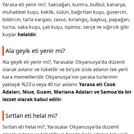
Yarasa eti yenir mi?,
Saksağan, kumru, bülbül, kanarya,
muhabbet kuşu, keklik, sülün, bağırtlan kuşu, güvercin,
bıldırcın, tarla kargası, tavus, kırlangıç, baykuş, papağan,
turna, saka kuşu, çalı kuşu, ispinoz, serçe ve sığırcık gibi
kuşlar
helaldir
.
Ala geyik eti yenir mi?
Ala geyik eti yenir mi?,
Yarasalar Okyanusya'da düzenli
olarak avlanır ve tüketilir ve birçok izole adanın tek yerli
kara memelileridir. Okyanusya'nın yarasa türlerinin
yaklaşık %23'ü veya 40 tür avlanır.
Yarasa eti Cook
Adaları, Niue, Guam, Mariana Adaları ve Samoa'da bir
lezzet olarak kabul edilir
.
Sırtlan eti helal mi?
Sırtlan eti helal mi?,
Yarasalar Okyanusya'da düzenli