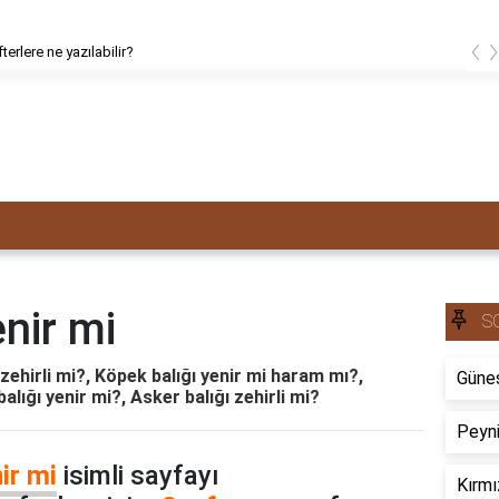
‹
terlere ne yazılabilir?
enir mi
S
 zehirli mi?, Köpek balığı yenir mi haram mı?,
Güneş
lığı yenir mi?, Asker balığı zehirli mi?
Peyni
ir mi
isimli sayfayı
Kırmı