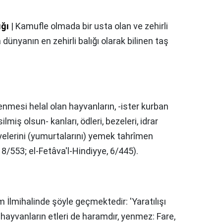
ığı
| Kamufle olmada bir usta olan ve zehirli
dünyanın en zehirli balığı olarak bilinen taş
yenmesi helal olan hayvanların, -ister kurban
lmiş olsun- kanları, ödleri, bezeleri, idrar
syelerini (yumurtalarını) yemek tahrîmen
8/553; el-Fetâva'l-Hindiyye, 6/445).
 İlmihalinde şöyle geçmektedir: 'Yaratılışı
hayvanların etleri de haramdır, yenmez: Fare,