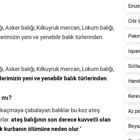
Emzir
Citir 
ığı, Asker balığı, Kılkuyruk mercan, Lokum balığı,
Pekme
lerimizin yeni ve yenebilir balık türlerinden.
Ispan
Sütlaç
ğı, Asker balığı, Kılkuyruk mercan, Lokum balığı,
lerimizin yeni ve yenebilir balık türlerinden
.
Hamil
Kerev
m mı?
,
kaçmaya çabalayan balıklar bu kez ateş
Az pi
ırlar.
ateş balığının son derece kuvvetli olan
Beyaz
rek kurbanın ölümüne neden olur
."