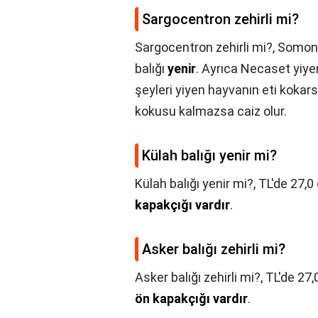
Sargocentron zehirli mi?
Sargocentron zehirli mi?,
Somon, 
balığı
yenir
. Ayrıca Necaset yiy
şeyleri yiyen hayvanın eti kokar
kokusu kalmazsa caiz olur.
Külah balığı yenir mi?
Külah balığı yenir mi?,
TL'de 27,0
kapakçığı vardır
.
Asker balığı zehirli mi?
Asker balığı zehirli mi?,
TL'de 27,
ön kapakçığı vardır
.