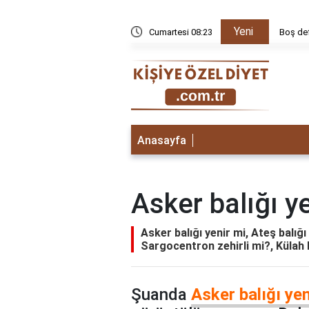
Yeni
azılabilir?
Cumartesi 08:23
Boş def
Anasayfa
Asker balığı y
Asker balığı yenir mi, Ateş balığı
Sargocentron zehirli mi?, Külah ba
Şuanda
Asker balığı yen