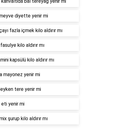
 kahvaltida bal tereyağ yenir mi
meyve diyette yenir mi
çayı fazla içmek kilo aldırır mı
fasulye kilo aldırır mı
mini kapsülü kilo aldırır mı
la mayonez yenir mi
eyken tere yenir mi
 eti yenir mi
mix şurup kilo aldırır mı