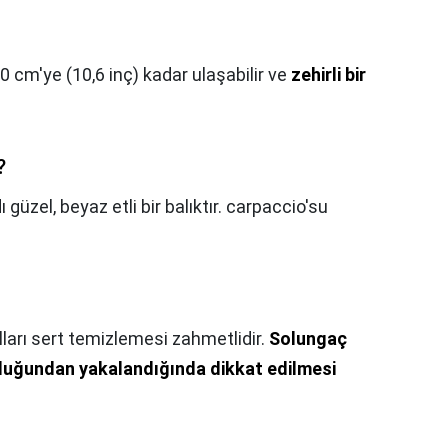
,0 cm'ye (10,6 inç) kadar ulaşabilir ve
zehirli bir
?
ı güzel, beyaz etli bir balıktır. carpaccio'su
lları sert temizlemesi zahmetlidir.
Solungaç
olduğundan yakalandığında dikkat edilmesi