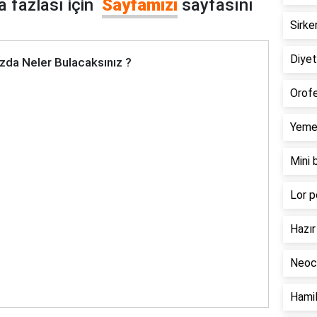
 fazlası için
Sayfamızı
sayfasını
Sirke
Diyeti
zda Neler Bulacaksınız ?
Orofe
Yemek
Mini 
Lor p
Hazır 
Neoca
Hamil