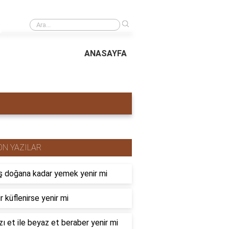
›
Boş defterlere ne yazılabilir?
ANASAYFA
ON YAZILAR
 doğana kadar yemek yenir mi
r küflenirse yenir mi
zı et ile beyaz et beraber yenir mi