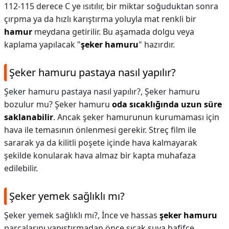
112-115 derece C ye ısıtılır, bir miktar soğuduktan sonra
çırpma ya da hızlı karıştırma yoluyla mat renkli bir
hamur
meydana getirilir. Bu aşamada dolgu veya
kaplama yapılacak "
şeker hamuru
" hazırdır.
Şeker hamuru pastaya nasıl yapılır?
Şeker hamuru pastaya nasıl yapılır?,
Şeker hamuru
bozulur mu? Şeker hamuru
oda sıcaklığında uzun süre
saklanabilir
. Ancak şeker hamurunun kurumaması için
hava ile temasının önlenmesi gerekir. Streç film ile
sararak ya da kilitli poşete içinde hava kalmayarak
şekilde konularak hava almaz bir kapta muhafaza
edilebilir.
Şeker yemek sağlıklı mı?
Şeker yemek sağlıklı mı?,
İnce ve hassas
şeker hamuru
parçalarını yapıştırmadan önce sıcak suya hafifçe