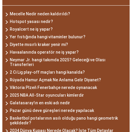
Mecelle Nedir neden kaldırıldı?
Hotspot yasası nedir?
Royalcert ne iş yapar?
Yer fıstığında hangi vitaminler bulunur?
Diyette mısırlı kraker yenir mi?
Havaalanında operatör ne iş yapar?
Neymar Jr. hangi takımda 2025? Geleceği ve Olası
Transferleri
2 Ci Lig play-off maçları hangi kanalda?
Rüyada Hamur Açmak Ne Anlama Gelir Diyanet?
Viktoria Plzeň Fenerbahçe nerede oynanacak
2025 NBA All-Star oyuncuları kimlerdir
Galatasaray'ın en eski adı nedir
Pazar günü deve güreşleri nerede yapılacak
Basketbol potalarının asılı olduğu pano hangi geometrik
şekildedir?
2034 Dünya Kupası Nerede Olacak? İşte Tüm Detaylar