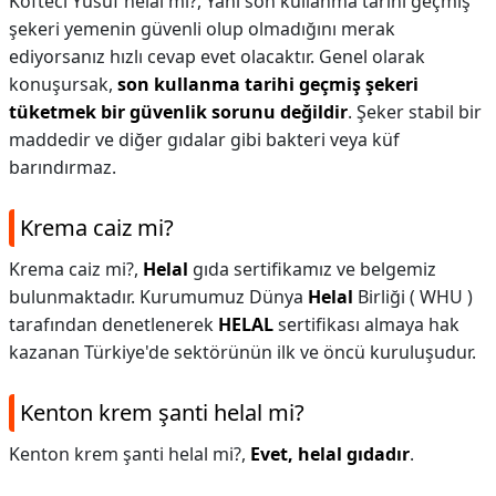
Köfteci Yusuf helal mi?,
Yani son kullanma tarihi geçmiş
şekeri yemenin güvenli olup olmadığını merak
ediyorsanız hızlı cevap evet olacaktır. Genel olarak
konuşursak,
son kullanma tarihi geçmiş şekeri
tüketmek bir güvenlik sorunu değildir
. Şeker stabil bir
maddedir ve diğer gıdalar gibi bakteri veya küf
barındırmaz.
Krema caiz mi?
Krema caiz mi?,
Helal
gıda sertifikamız ve belgemiz
bulunmaktadır. Kurumumuz Dünya
Helal
Birliği ( WHU )
tarafından denetlenerek
HELAL
sertifikası almaya hak
kazanan Türkiye'de sektörünün ilk ve öncü kuruluşudur.
Kenton krem şanti helal mi?
Kenton krem şanti helal mi?,
Evet, helal gıdadır
.