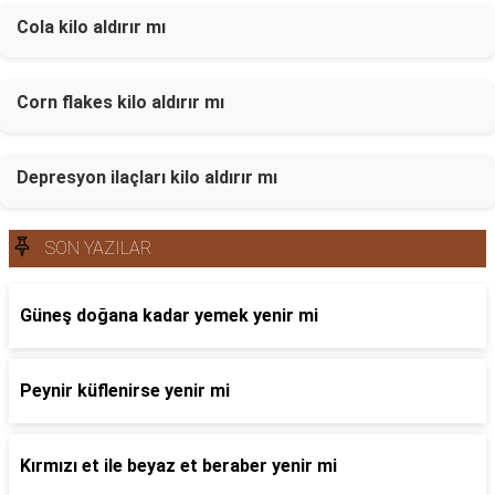
Cola kilo aldırır mı
Corn flakes kilo aldırır mı
Depresyon ilaçları kilo aldırır mı
SON YAZILAR
Güneş doğana kadar yemek yenir mi
Peynir küflenirse yenir mi
Kırmızı et ile beyaz et beraber yenir mi