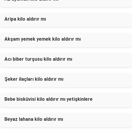
Aripa kilo aldırır mı
Akşam yemek yemek kilo aldırır mı
Acı biber turşusu kilo aldırır mı
Şeker ilaçları kilo aldırır mı
Bebe bisküvisi kilo aldırır mı yetişkinlere
Beyaz lahana kilo aldırır mı