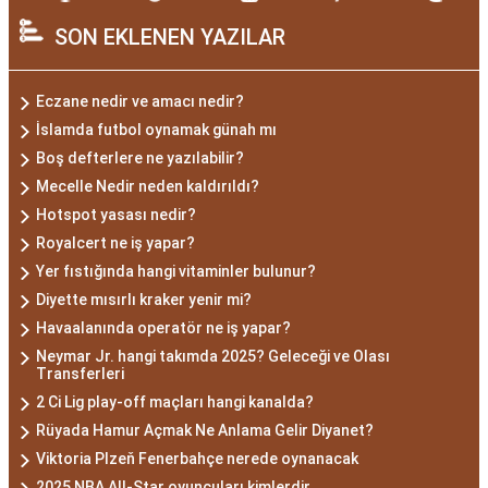
SON EKLENEN YAZILAR
Eczane nedir ve amacı nedir?
İslamda futbol oynamak günah mı
Boş defterlere ne yazılabilir?
Mecelle Nedir neden kaldırıldı?
Hotspot yasası nedir?
Royalcert ne iş yapar?
Yer fıstığında hangi vitaminler bulunur?
Diyette mısırlı kraker yenir mi?
Havaalanında operatör ne iş yapar?
Neymar Jr. hangi takımda 2025? Geleceği ve Olası
Transferleri
2 Ci Lig play-off maçları hangi kanalda?
Rüyada Hamur Açmak Ne Anlama Gelir Diyanet?
Viktoria Plzeň Fenerbahçe nerede oynanacak
2025 NBA All-Star oyuncuları kimlerdir