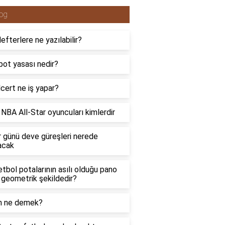
og
efterlere ne yazılabilir?
ot yasası nedir?
cert ne iş yapar?
NBA All-Star oyuncuları kimlerdir
 günü deve güreşleri nerede
acak
tbol potalarının asılı olduğu pano
 geometrik şekildedir?
ın ne demek?