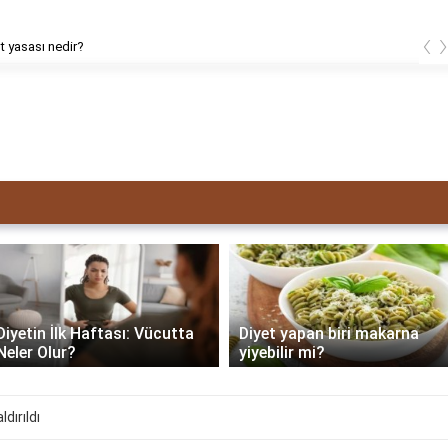
‹
 yasası nedir?
Diyetin İlk Haftası: Vücutta
Diyet yapan biri makarna
Neler Olur?
yiyebilir mi?
dırıldı