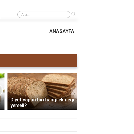
›
Hotspot yasası nedir?
ANASAYFA
›
Diyet yapan biri hangi ekmeği
Dukan Diyetinde 4 Gün
yemeli?
Kilo Verilir?