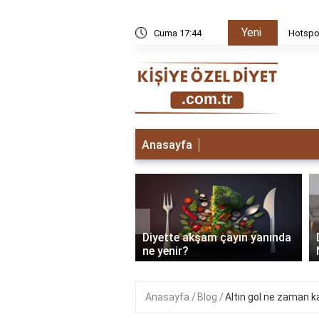
Yeni
dir?
Cuma 17:44
Hotspot
Anasayfa
‹
e tuvalete çıkmak için
Diyette akşam çayın yanında
pmalı?
ne yenir?
Anasayfa
Blog
Altın gol ne zaman kal