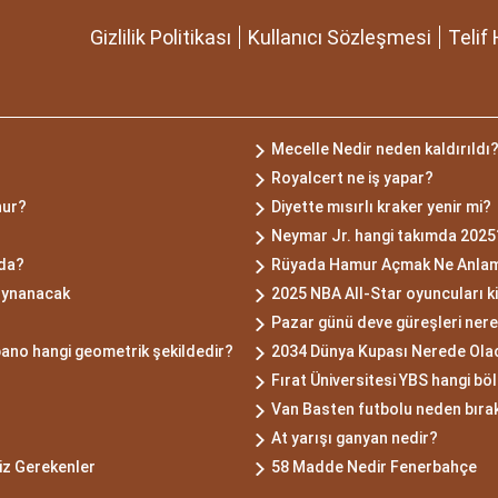
Gizlilik Politikası
Kullanıcı Sözleşmesi
Telif 
Mecelle Nedir neden kaldırıldı
Royalcert ne iş yapar?
nur?
Diyette mısırlı kraker yenir mi?
?
Neymar Jr. hangi takımda 2025?
lda?
Rüyada Hamur Açmak Ne Anlama
oynanacak
2025 NBA All-Star oyuncuları k
Pazar günü deve güreşleri ner
pano hangi geometrik şekildedir?
2034 Dünya Kupası Nerede Ola
Fırat Üniversitesi YBS hangi b
Van Basten futbolu neden bırak
At yarışı ganyan nedir?
iz Gerekenler
58 Madde Nedir Fenerbahçe