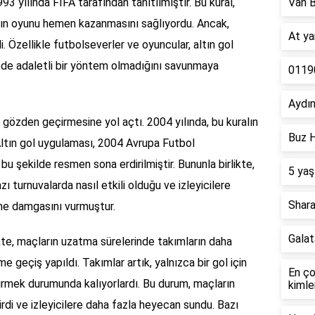
93 yılında FIFA tarafından tanıtılmıştır. Bu kural,
Van B
mın oyunu hemen kazanmasını sağlıyordu. Ancak,
At ya
i. Özellikle futbolseverler ve oyuncular, altın gol
ede adaletli bir yöntem olmadığını savunmaya
01190
Aydın
n gözden geçirmesine yol açtı. 2004 yılında, bu kuralın
Buz H
 Altın gol uygulaması, 2004 Avrupa Futbol
u şekilde resmen sona erdirilmiştir. Bununla birlikte,
5 yaş
ı turnuvalarda nasıl etkili olduğu ve izleyicilere
Shara
ine damgasını vurmuştur.
Gala
likte, maçların uzatma sürelerinde takımların daha
e geçiş yapıldı. Takımlar artık, yalnızca bir gol için
En ço
irmek durumunda kalıyorlardı. Bu durum, maçların
kimle
rdi ve izleyicilere daha fazla heyecan sundu. Bazı