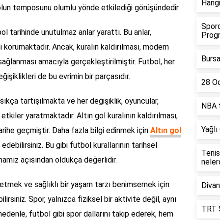
Hangi
bolun temposunu olumlu yönde etkilediği görüşündedir.
Spord
ol tarihinde unutulmaz anlar yarattı. Bu anlar,
Progr
i korumaktadır. Ancak, kuralın kaldırılması, modern
Bursa
sağlanması amacıyla gerçekleştirilmiştir. Futbol, her
işiklikleri de bu evrimin bir parçasıdır.
28 Oc
sıkça tartışılmakta ve her değişiklik, oyuncular,
NBA t
 etkiler yaratmaktadır. Altın gol kuralının kaldırılması,
Yağlı
arihe geçmiştir. Daha fazla bilgi edinmek için
Altın gol
edebilirsiniz. Bu gibi futbol kurallarının tarihsel
Tenisç
amamız açısından oldukça değerlidir.
neler
 etmek ve sağlıklı bir yaşam tarzı benimsemek için
Divan
rsiniz. Spor, yalnızca fiziksel bir aktivite değil, aynı
TRT S
edenle, futbol gibi spor dallarını takip ederek, hem