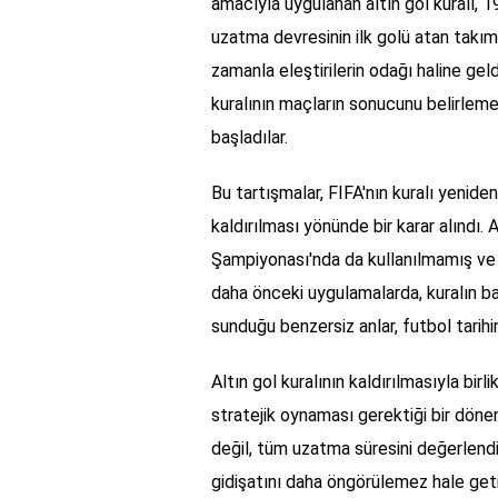
amacıyla uygulanan altın gol kuralı, 19
uzatma devresinin ilk golü atan takı
zamanla eleştirilerin odağı haline geld
kuralının maçların sonucunu belirlem
başladılar.
Bu tartışmalar, FIFA'nın kuralı yenide
kaldırılması yönünde bir karar alındı.
Şampiyonası'nda da kullanılmamış ve b
daha önceki uygulamalarda, kuralın baz
sunduğu benzersiz anlar, futbol tarih
Altın gol kuralının kaldırılmasıyla bir
stratejik oynaması gerektiği bir dönem
değil, tüm uzatma süresini değerlend
gidişatını daha öngörülemez hale geti