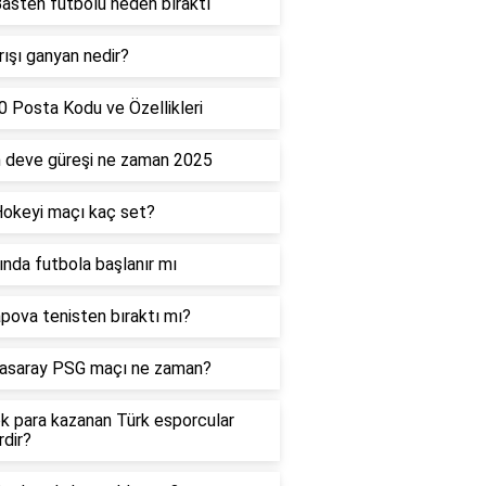
asten futbolu neden bıraktı
rışı ganyan nedir?
 Posta Kodu ve Özellikleri
 deve güreşi ne zaman 2025
okeyi maçı kaç set?
ında futbola başlanır mı
pova tenisten bıraktı mı?
tasaray PSG maçı ne zaman?
k para kazanan Türk esporcular
rdir?