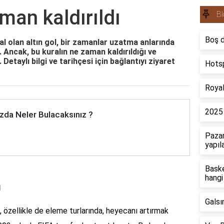
aman kaldırıldı
Bl
Boş d
al olan altın gol, bir zamanlar uzatma anlarında
 Ancak, bu kuralın ne zaman kaldırıldığı ve
Detaylı bilgi ve tarihçesi için bağlantıyı ziyaret
Hotsp
Royal
2025 
zda Neler Bulacaksınız ?
Pazar
yapıl
Baske
hangi
ı
Gals
 özellikle de eleme turlarında, heyecanı artırmak