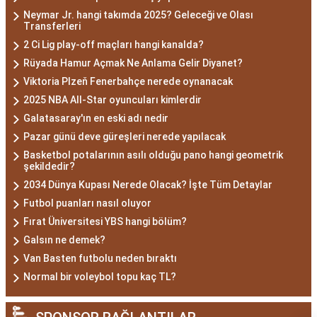
Neymar Jr. hangi takımda 2025? Geleceği ve Olası
Transferleri
2 Ci Lig play-off maçları hangi kanalda?
Rüyada Hamur Açmak Ne Anlama Gelir Diyanet?
Viktoria Plzeň Fenerbahçe nerede oynanacak
2025 NBA All-Star oyuncuları kimlerdir
Galatasaray'ın en eski adı nedir
Pazar günü deve güreşleri nerede yapılacak
Basketbol potalarının asılı olduğu pano hangi geometrik
şekildedir?
2034 Dünya Kupası Nerede Olacak? İşte Tüm Detaylar
Futbol puanları nasıl oluyor
Fırat Üniversitesi YBS hangi bölüm?
Galsın ne demek?
Van Basten futbolu neden bıraktı
Normal bir voleybol topu kaç TL?