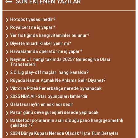
SON EKLENEN YAZILAR
Hotspot yasası nedir?
Royalcert ne iş yapar?
Yer fıstığında hangi vitaminler bulunur?
Diyette mısırlı kraker yenir mi?
Havaalanında operatör ne iş yapar?
Neymar Jr. hangi takımda 2025? Geleceği ve Olası
Transferleri
2 Ci Lig play-off maçları hangi kanalda?
Rüyada Hamur Açmak Ne Anlama Gelir Diyanet?
Viktoria Plzeň Fenerbahçe nerede oynanacak
2025 NBA All-Star oyuncuları kimlerdir
Galatasaray'ın en eski adı nedir
Pazar günü deve güreşleri nerede yapılacak
Basketbol potalarının asılı olduğu pano hangi geometrik
şekildedir?
2034 Dünya Kupası Nerede Olacak? İşte Tüm Detaylar