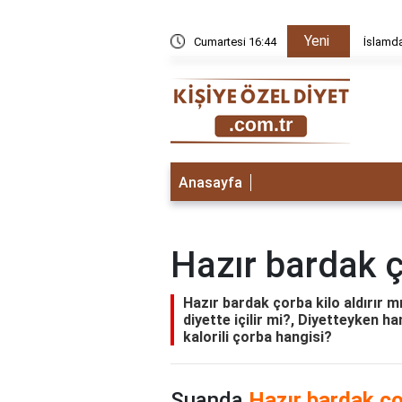
Yeni
ynamak günah mı
Cumartesi 16:44
İslamd
Anasayfa
Hazır bardak ço
Hazır bardak çorba kilo aldırır m
diyette içilir mi?, Diyetteyken han
kalorili çorba hangisi?
Şuanda
Hazır bardak çor