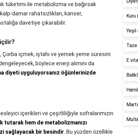
Diyet
 sık tüketimi ile metabolizma ve bağırsak
 kalp-damar rahatsızlıkları, kanser,
Kuru 
talığa davetiye çıkarabilir.
Yeşil 
çilir?
Taze 
?,
Çorba içmek, iştahı ve yemek yeme süresini
E vita
 dengeleyecek, böylece enerji alımını da
a diyeti uyguluyorsanız öğünlerinizde
Balik
Hamil
Martı
sleyici içerikleri ve çeşitliliğiyle sofralarımızın
Multi
k tutarak hem de metabolizmanızı
zi sağlayacak bir besindir
. Bu yüzden özellikle