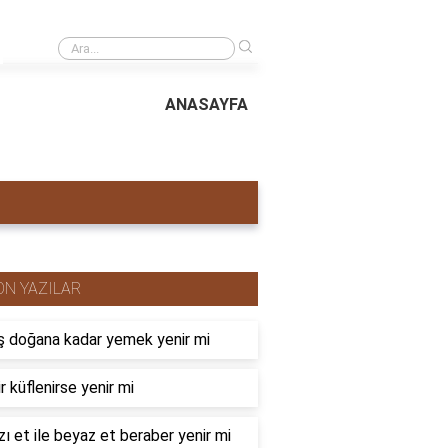
›
İslamda futbol oynamak günah mı
ANASAYFA
ON YAZILAR
 doğana kadar yemek yenir mi
r küflenirse yenir mi
zı et ile beyaz et beraber yenir mi