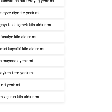
 kahvaltida bal tereyağ yenir mi
meyve diyette yenir mi
çayı fazla içmek kilo aldırır mı
fasulye kilo aldırır mı
mini kapsülü kilo aldırır mı
la mayonez yenir mi
eyken tere yenir mi
 eti yenir mi
mix şurup kilo aldırır mı