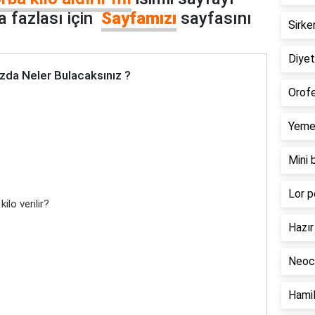
 fazlası için
Sayfamızı
sayfasını
Sirke
Diyeti
zda Neler Bulacaksınız ?
Orofe
Yemek
Mini 
Lor p
lo verilir?
Hazır 
Neoca
Hamil