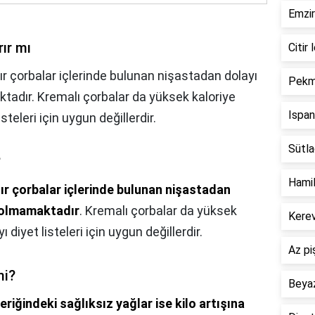
Emzir
rır mı
Citir 
ır çorbalar içlerinde bulunan nişastadan dolayı
Pekme
ktadır. Kremalı çorbalar da yüksek kaloriye
Ispan
steleri için uygun değillerdir.
Sütlaç
?
Hamil
ır çorbalar içlerinde bulunan nişastadan
un olmamaktadır
. Kremalı çorbalar da yüksek
Kerev
 diyet listeleri için uygun değillerdir.
Az pi
mi?
Beyaz
çeriğindeki sağlıksız yağlar ise kilo artışına