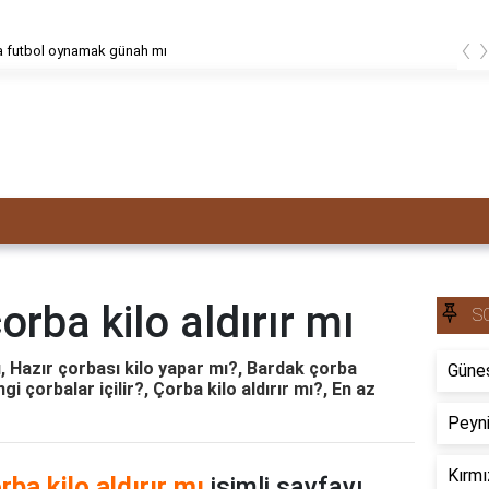
‹
a futbol oynamak günah mı
rba kilo aldırır mı
S
ı, Hazır çorbası kilo yapar mı?, Bardak çorba
Güneş
gi çorbalar içilir?, Çorba kilo aldırır mı?, En az
Peyni
Kırmı
ba kilo aldırır mı
isimli sayfayı