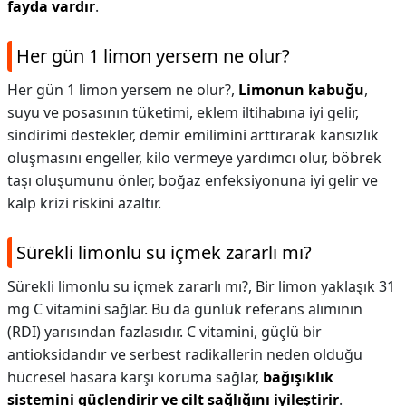
fayda vardır
.
Her gün 1 limon yersem ne olur?
Her gün 1 limon yersem ne olur?,
Limonun kabuğu
,
suyu ve posasının tüketimi, eklem iltihabına iyi gelir,
sindirimi destekler, demir emilimini arttırarak kansızlık
oluşmasını engeller, kilo vermeye yardımcı olur, böbrek
taşı oluşumunu önler, boğaz enfeksiyonuna iyi gelir ve
kalp krizi riskini azaltır.
Sürekli limonlu su içmek zararlı mı?
Sürekli limonlu su içmek zararlı mı?,
Bir limon yaklaşık 31
mg C vitamini sağlar. Bu da günlük referans alımının
(RDI) yarısından fazlasıdır. C vitamini, güçlü bir
antioksidandır ve serbest radikallerin neden olduğu
hücresel hasara karşı koruma sağlar,
bağışıklık
sistemini güçlendirir ve cilt sağlığını iyileştirir
.