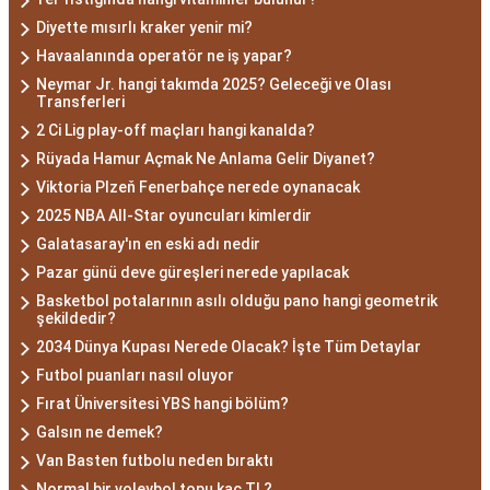
Diyette mısırlı kraker yenir mi?
Havaalanında operatör ne iş yapar?
Neymar Jr. hangi takımda 2025? Geleceği ve Olası
Transferleri
2 Ci Lig play-off maçları hangi kanalda?
Rüyada Hamur Açmak Ne Anlama Gelir Diyanet?
Viktoria Plzeň Fenerbahçe nerede oynanacak
2025 NBA All-Star oyuncuları kimlerdir
Galatasaray'ın en eski adı nedir
Pazar günü deve güreşleri nerede yapılacak
Basketbol potalarının asılı olduğu pano hangi geometrik
şekildedir?
2034 Dünya Kupası Nerede Olacak? İşte Tüm Detaylar
Futbol puanları nasıl oluyor
Fırat Üniversitesi YBS hangi bölüm?
Galsın ne demek?
Van Basten futbolu neden bıraktı
Normal bir voleybol topu kaç TL?