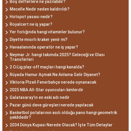
Boş defterlere ne yazılabilir?
Mecelle Nedir neden kaldırıldı?
Hotspot yasası nedir?
Royalcert ne iş yapar?
Yer fıstığında hangi vitaminler bulunur?
Diyette mısırlı kraker yenir mi?
Havaalanında operatör ne iş yapar?
Neymar Jr. hangi takımda 2025? Geleceği ve Olası
Transferleri
2 Ci Lig play-off maçları hangi kanalda?
Rüyada Hamur Açmak Ne Anlama Gelir Diyanet?
Viktoria Plzeň Fenerbahçe nerede oynanacak
2025 NBA All-Star oyuncuları kimlerdir
Galatasaray'ın en eski adı nedir
Pazar günü deve güreşleri nerede yapılacak
Basketbol potalarının asılı olduğu pano hangi geometrik
şekildedir?
2034 Dünya Kupası Nerede Olacak? İşte Tüm Detaylar