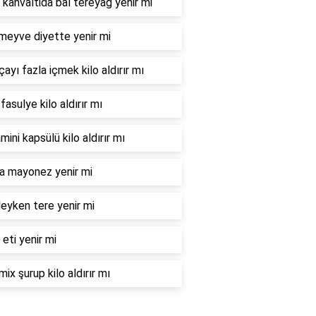
 kahvaltida bal tereyağ yenir mi
meyve diyette yenir mi
çayı fazla içmek kilo aldırır mı
fasulye kilo aldırır mı
mini kapsülü kilo aldırır mı
la mayonez yenir mi
eyken tere yenir mi
 eti yenir mi
mix şurup kilo aldırır mı