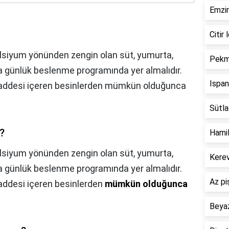
Emzir
Citir 
lsiyum yönünden zengin olan süt, yumurta,
Pekme
ka günlük beslenme programında yer almalıdır.
Ispan
 maddesi içeren besinlerden mümkün olduğunca
Sütlaç
?
Hamil
lsiyum yönünden zengin olan süt, yumurta,
Kerev
ka günlük beslenme programında yer almalıdır.
Az pi
maddesi içeren besinlerden
mümkün olduğunca
Beyaz