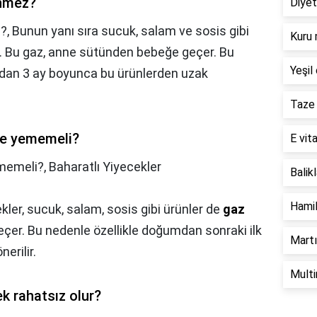
enmez?
Diyet
?,
Bunun yanı sıra sucuk, salam ve sosis gibi
Kuru 
. Bu gaz, anne sütünden bebeğe geçer. Bu
Yeşil 
ndan 3 ay boyunca bu ürünlerden uzak
Taze 
ne yememeli?
E vita
memeli?,
Baharatlı Yiyecekler
Balik
Hamil
ler, sucuk, salam, sosis gibi ürünler de
gaz
eçer. Bu nedenle özellikle doğumdan sonraki ilk
Martı
erilir.
Multi
k rahatsız olur?