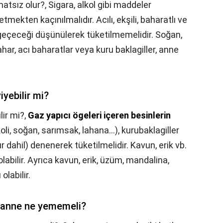
atsız olur?,
Sigara, alkol gibi maddeler
mekten kaçınılmalıdır. Acılı, ekşili, baharatlı ve
 geçeceği düşünülerek tüketilmemelidir. Soğan,
har, acı baharatlar veya kuru baklagiller, anne
yebilir mi?
ir mi?,
Gaz yapıcı ögeleri içeren besinlerin
oli, soğan, sarımsak, lahana…), kurubaklagiller
dahil) denenerek tüketilmelidir. Kavun, erik vb.
abilir. Ayrıca kavun, erik, üzüm, mandalina,
olabilir.
 anne ne yememeli?