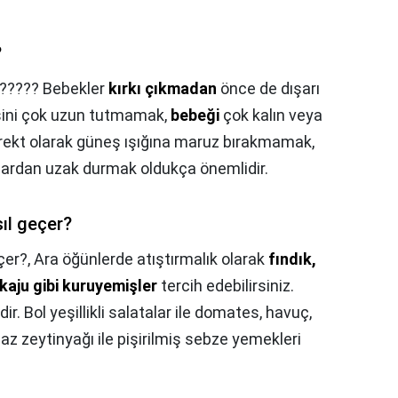
?
????? Bebekler
kırkı çıkmadan
önce de dışarı
resini çok uzun tutmamak,
bebeği
çok kalın veya
rekt olarak güneş ışığına maruz bırakmamak,
nlardan uzak durmak oldukça önemlidir.
ıl geçer?
çer?,
Ara öğünlerde atıştırmalık olarak
fındık,
kaju gibi kuruyemişler
tercih edebilirsiniz.
. Bol yeşillikli salatalar ile domates, havuç,
 az zeytinyağı ile pişirilmiş sebze yemekleri