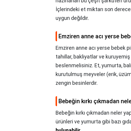
hazırlanan bu çeşit şarküteri ürü
İçlerindeki et miktarı son derece
uygun değildir.
Emziren anne acı yerse beb
Emziren anne acı yerse bebek pi
tahıllar, bakliyatlar ve kuruyem
beslenmelisiniz. Et, yumurta, bal
kurutulmuş meyveler (erik, üzüm,
zengin besinlerdir.
Bebeğin kırkı çıkmadan nel
Bebeğin kırkı çıkmadan neler ya
ürünleri ve yumurta gibi bazı gıda
bulunabilir
.