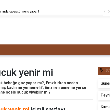
‹
nında operatör ne iş yapar?
cuk yenir mi
S
uk bebeğe gaz yapar mı?, Emzirirken neden
Güneş
ış kadın ne yememeli?, Emziren anne ne yerse
ne sosis sucuk yiyebilir mi?
Peyni
Kırmı
uk yenir mi
isimli sayfayı