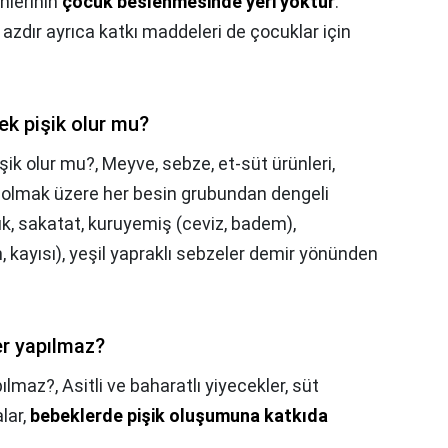
nlerinin
çocuk beslenmesinde yeri yoktur
.
 azdır ayrıca katkı maddeleri de çocuklar için
ek pişik olur mu?
şik olur mu?,
Meyve, sebze, et-süt ürünleri,
iş olmak üzere her besin grubundan dengeli
ık, sakatat, kuruyemiş (ceviz, badem),
 kayısı), yeşil yapraklı sebzeler demir yönünden
er yapılmaz?
pılmaz?,
Asitli ve baharatlı yiyecekler, süt
lar,
bebeklerde pişik oluşumuna katkıda