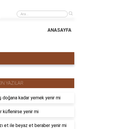
›
Havaalanında operatör ne iş yapar?
ANASAYFA
ON YAZILAR
 doğana kadar yemek yenir mi
r küflenirse yenir mi
zı et ile beyaz et beraber yenir mi