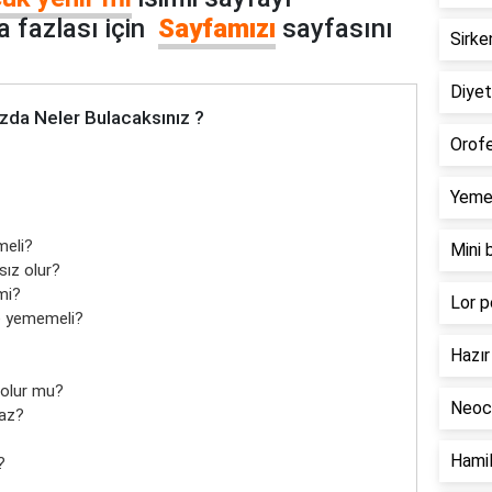
 fazlası için
Sayfamızı
sayfasını
Sirke
Diyeti
zda Neler Bulacaksınız ?
Orofe
Yemek
meli?
Mini 
sız olur?
mi?
Lor p
e yememeli?
Hazır 
 olur mu?
Neoca
maz?
Hamil
?