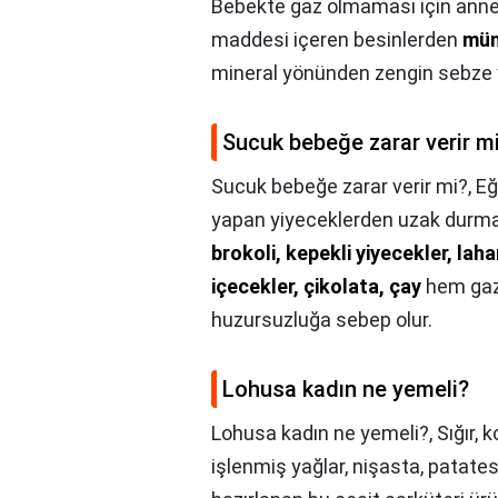
Bebekte gaz olmaması için ann
maddesi içeren besinlerden
müm
mineral yönünden zengin sebze v
Sucuk bebeğe zarar verir m
Sucuk bebeğe zarar verir mi?,
Eğ
yapan yiyeceklerden uzak durmal
brokoli, kepekli yiyecekler, lah
içecekler, çikolata, çay
hem gaz
huzursuzluğa sebep olur.
Lohusa kadın ne yemeli?
Lohusa kadın ne yemeli?,
Sığır,
işlenmiş yağlar, nişasta, patates 