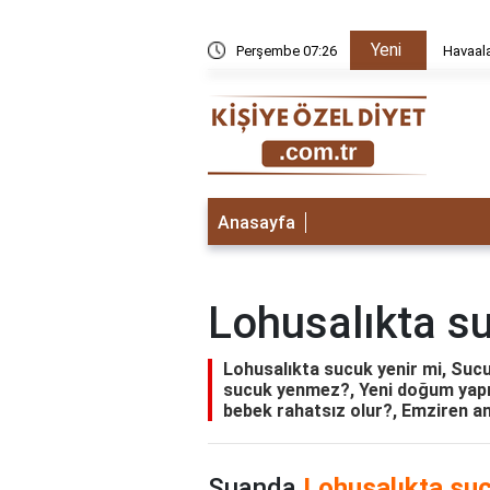
Yeni
atör ne iş yapar?
Perşembe 07:26
Havaala
Anasayfa
Lohusalıkta su
Lohusalıkta sucuk yenir mi, Suc
sucuk yenmez?, Yeni doğum yapm
bebek rahatsız olur?, Emziren an
Şuanda
Lohusalıkta suc