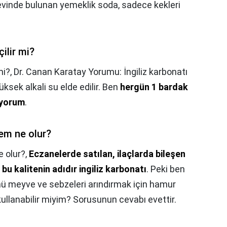
inde bulunan yemeklik soda, sadece kekleri
ilir mi?
mi?,
Dr. Canan Karatay Yorumu: İngiliz karbonatı
üksek alkali su elde edilir. Ben
hergün 1 bardak
iyorum
.
em ne olur?
e olur?,
Eczanelerde satılan, ilaçlarda bileşen
e bu kalitenin adıdır ingiliz karbonatı
. Peki ben
ü meyve ve sebzeleri arındırmak için hamur
ullanabilir miyim? Sorusunun cevabı evettir.