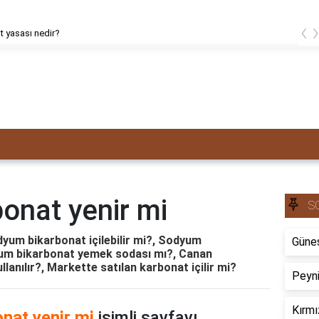
‹
 yasası nedir?
onat yenir mi
S
yum bikarbonat içilebilir mi?, Sodyum
Güneş
dyum bikarbonat yemek sodası mı?, Canan
llanılır?, Markette satılan karbonat içilir mi?
Peyni
Kırmı
nat yenir mi
isimli sayfayı