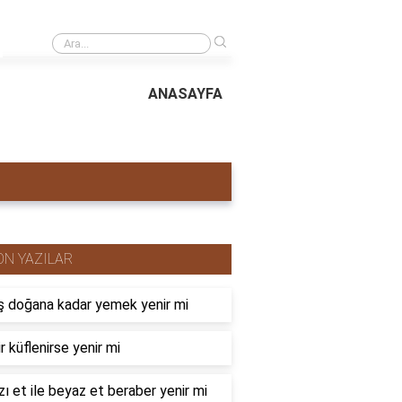
›
Hotspot yasası nedir?
ANASAYFA
ON YAZILAR
 doğana kadar yemek yenir mi
r küflenirse yenir mi
zı et ile beyaz et beraber yenir mi