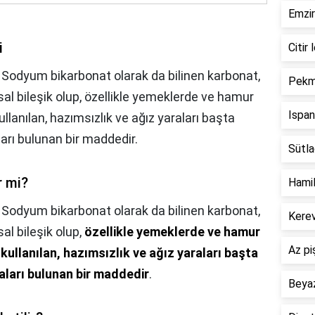
Emzir
i
Citir 
, Sodyum bikarbonat olarak da bilinen karbonat,
Pekme
sal bileşik olup, özellikle yemeklerde ve hamur
Ispan
llanılan, hazımsızlık ve ağız yaraları başta
ları bulunan bir maddedir.
Sütlaç
r mi?
Hamil
,
Sodyum bikarbonat olarak da bilinen karbonat,
Kerev
al bileşik olup,
özellikle yemeklerde ve hamur
Az pi
kullanılan, hazımsızlık ve ağız yaraları başta
aları bulunan bir maddedir
.
Beyaz