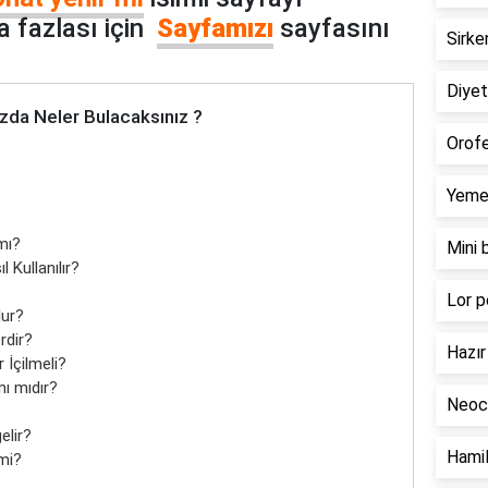
 fazlası için
Sayfamızı
sayfasını
Sirke
Diyeti
zda Neler Bulacaksınız ?
Orofe
Yemek
mı?
Mini 
 Kullanılır?
Lor p
lur?
rdir?
Hazır 
 İçilmeli?
ı mıdır?
Neoca
elir?
Hamil
mi?