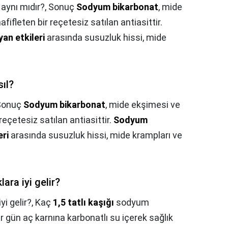
aynı mıdır?,
Sonuç
Sodyum bikarbonat
, mide
fifleten bir reçetesiz satılan antiasittir.
yan etkileri
arasında susuzluk hissi, mide
ıl?
Sonuç
Sodyum bikarbonat
, mide ekşimesi ve
 reçetesiz satılan antiasittir.
Sodyum
eri
arasında susuzluk hissi, mide krampları ve
ara iyi gelir?
yi gelir?,
Kaç
1,5 tatlı kaşığı
sodyum
er gün aç karnına karbonatlı su içerek sağlık