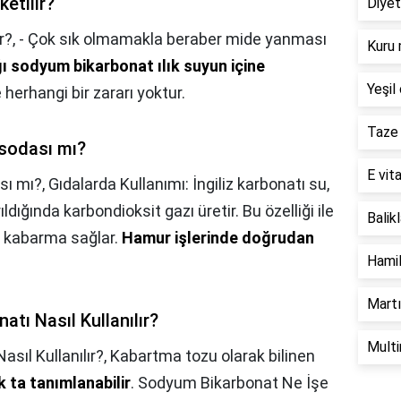
etilir?
Diyet
r?,
- Çok sık olmamakla beraber mide yanması
Kuru 
ğı sodyum bikarbonat ılık suyun içine
Yeşil 
 herhangi bir zararı yoktur.
Taze 
sodası mı?
E vita
sı mı?,
Gıdalarda Kullanımı: İngiliz karbonatı su,
ıldığında karbondioksit gazı üretir. Bu özelliği ile
Balik
a kabarma sağlar.
Hamur işlerinde doğrudan
Hamil
Martı
atı Nasıl Kullanılır?
Multi
asıl Kullanılır?,
Kabartma tozu olarak bilinen
ta tanımlanabilir
. Sodyum Bikarbonat Ne İşe