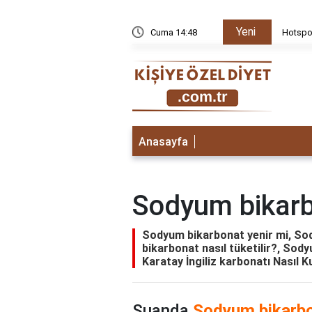
Yeni
dir?
Cuma 14:48
Hotspot
Anasayfa
Sodyum bikarb
Sodyum bikarbonat yenir mi, Sod
bikarbonat nasıl tüketilir?, So
Karatay İngiliz karbonatı Nasıl Ku
Şuanda
Sodyum bikarbo