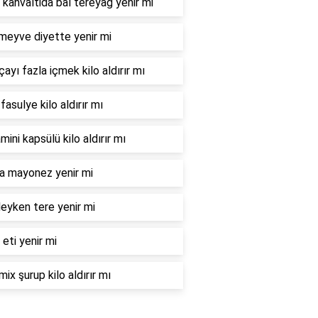
 kahvaltida bal tereyağ yenir mi
meyve diyette yenir mi
çayı fazla içmek kilo aldırır mı
fasulye kilo aldırır mı
mini kapsülü kilo aldırır mı
la mayonez yenir mi
eyken tere yenir mi
 eti yenir mi
mix şurup kilo aldırır mı