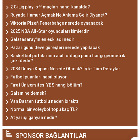
2 Ci Lig play-off maçları hangi kanalda?
Rüyada Hamur Açmak Ne Anlama Gelir Diyanet?
Viktoria Plzeň Fenerbahçe nerede oynanacak
2025 NBA All-Star oyuncuları kimlerdir
Galatasaray'ın en eski adı nedir
Pazar günü deve güreşleri nerede yapılacak
Basketbol potalarının asılı olduğu pano hangi geometrik
şekildedir?
2034 Dünya Kupası Nerede Olacak? İşte Tüm Detaylar
Futbol puanları nasıl oluyor
Fırat Üniversitesi YBS hangi bölüm?
Galsın ne demek?
Van Basten futbolu neden bıraktı
Normal bir voleybol topu kaç TL?
At yarışı ganyan nedir?
SPONSOR BAĞLANTILAR