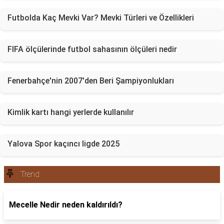
Futbolda Kaç Mevki Var? Mevki Türleri ve Özellikleri
FIFA ölçülerinde futbol sahasının ölçüleri nedir
Fenerbahçe'nin 2007'den Beri Şampiyonlukları
Kimlik kartı hangi yerlerde kullanılır
Yalova Spor kaçıncı ligde 2025
Trend
Mecelle Nedir neden kaldırıldı?