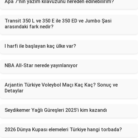
Apa 7'nin yazım kılavuzunu nereden edinebilirim?
Transit 350 L ve 350 E ile 350 ED ve Jumbo Şasi
arasındaki fark nedir?
I harfi ile başlayan kaç ülke var?
NBA All-Star nerede yayınlanıyor
Arjantin Türkiye Voleybol Maçı Kaç Kaç? Sonuç ve
Detaylar
Seydikemer Yağlı Güreşleri 2025'i kim kazandı
2026 Dünya Kupası elemeleri Türkiye hangi torbada?