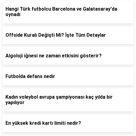
Hangi Türk futbolcu Barcelona ve Galatasaray'da
oynadı
Offside Kuralı Değişti Mi? İşte Tüm Detaylar
Algoloji iğnesi ne zaman etkisini gösterir?
Futbolda defans nedir
Kadın voleybol avrupa şampiyonası kaç yılda bir
yapılıyor
En yüksek kredi kartı limiti nedir?