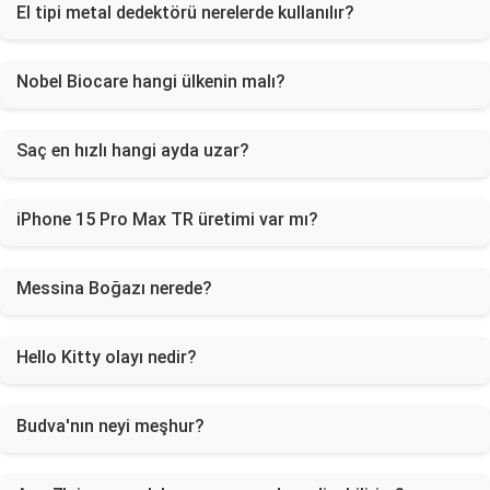
El tipi metal dedektörü nerelerde kullanılır?
Nobel Biocare hangi ülkenin malı?
Saç en hızlı hangi ayda uzar?
iPhone 15 Pro Max TR üretimi var mı?
Messina Boğazı nerede?
Hello Kitty olayı nedir?
Budva'nın neyi meşhur?