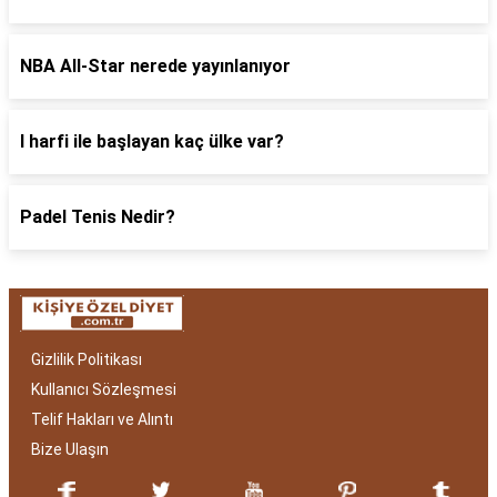
NBA All-Star nerede yayınlanıyor
I harfi ile başlayan kaç ülke var?
Padel Tenis Nedir?
Gizlilik Politikası
Kullanıcı Sözleşmesi
Telif Hakları ve Alıntı
Bize Ulaşın