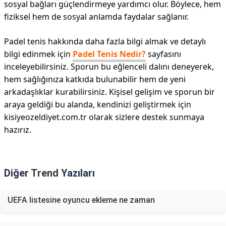
sosyal bağları güçlendirmeye yardımcı olur. Böylece, hem
fiziksel hem de sosyal anlamda faydalar sağlanır.
Padel tenis hakkında daha fazla bilgi almak ve detaylı
bilgi edinmek için
Padel Tenis Nedir?
sayfasını
inceleyebilirsiniz. Sporun bu eğlenceli dalını deneyerek,
hem sağlığınıza katkıda bulunabilir hem de yeni
arkadaşlıklar kurabilirsiniz. Kişisel gelişim ve sporun bir
araya geldiği bu alanda, kendinizi geliştirmek için
kisiyeozeldiyet.com.tr olarak sizlere destek sunmaya
hazırız.
Diğer
Trend
Yazıları
UEFA listesine oyuncu ekleme ne zaman