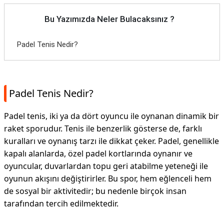
Bu Yazımızda Neler Bulacaksınız ?
Padel Tenis Nedir?
Padel Tenis Nedir?
Padel tenis, iki ya da dört oyuncu ile oynanan dinamik bir
raket sporudur. Tenis ile benzerlik gösterse de, farklı
kuralları ve oynanış tarzı ile dikkat çeker. Padel, genellikle
kapalı alanlarda, özel padel kortlarında oynanır ve
oyuncular, duvarlardan topu geri atabilme yeteneği ile
oyunun akışını değiştirirler. Bu spor, hem eğlenceli hem
de sosyal bir aktivitedir; bu nedenle birçok insan
tarafından tercih edilmektedir.