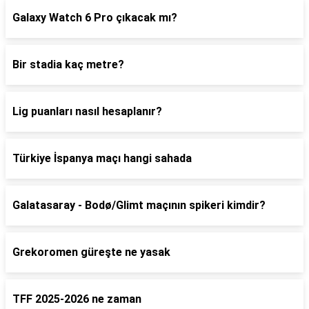
Galaxy Watch 6 Pro çıkacak mı?
Bir stadia kaç metre?
Lig puanları nasıl hesaplanır?
Türkiye İspanya maçı hangi sahada
Galatasaray - Bodø/Glimt maçının spikeri kimdir?
Grekoromen güreşte ne yasak
TFF 2025-2026 ne zaman