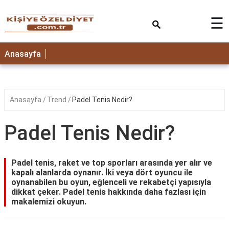
×
☰
ANASAYFA
Anasayfa
Anasayfa
Trend
Padel Tenis Nedir?
Padel Tenis Nedir?
Padel tenis, raket ve top sporları arasında yer alır ve
kapalı alanlarda oynanır. İki veya dört oyuncu ile
oynanabilen bu oyun, eğlenceli ve rekabetçi yapısıyla
dikkat çeker. Padel tenis hakkında daha fazlası için
makalemizi okuyun.