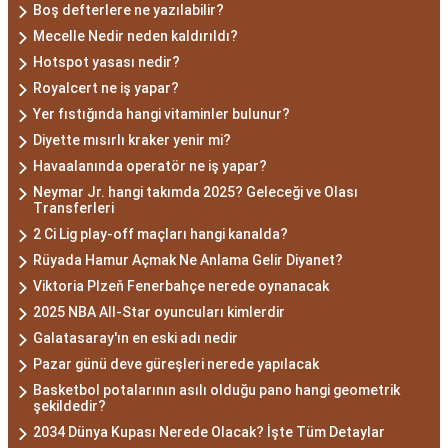
Boş defterlere ne yazılabilir?
Mecelle Nedir neden kaldırıldı?
Hotspot yasası nedir?
Royalcert ne iş yapar?
Yer fıstığında hangi vitaminler bulunur?
Diyette mısırlı kraker yenir mi?
Havaalanında operatör ne iş yapar?
Neymar Jr. hangi takımda 2025? Geleceği ve Olası
Transferleri
2 Ci Lig play-off maçları hangi kanalda?
Rüyada Hamur Açmak Ne Anlama Gelir Diyanet?
Viktoria Plzeň Fenerbahçe nerede oynanacak
2025 NBA All-Star oyuncuları kimlerdir
Galatasaray'ın en eski adı nedir
Pazar günü deve güreşleri nerede yapılacak
Basketbol potalarının asılı olduğu pano hangi geometrik
şekildedir?
2034 Dünya Kupası Nerede Olacak? İşte Tüm Detaylar