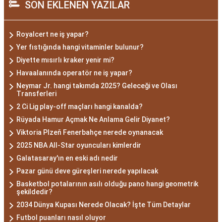
SON EKLENEN YAZILAR
Royalcert ne iş yapar?
Yer fıstığında hangi vitaminler bulunur?
Diyette mısırlı kraker yenir mi?
Havaalanında operatör ne iş yapar?
Neymar Jr. hangi takımda 2025? Geleceği ve Olası
Transferleri
2 Ci Lig play-off maçları hangi kanalda?
Rüyada Hamur Açmak Ne Anlama Gelir Diyanet?
Viktoria Plzeň Fenerbahçe nerede oynanacak
2025 NBA All-Star oyuncuları kimlerdir
Galatasaray'ın en eski adı nedir
Pazar günü deve güreşleri nerede yapılacak
Basketbol potalarının asılı olduğu pano hangi geometrik
şekildedir?
2034 Dünya Kupası Nerede Olacak? İşte Tüm Detaylar
Futbol puanları nasıl oluyor